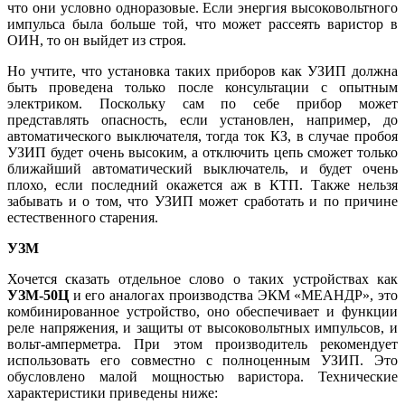
что они условно одноразовые. Если энергия высоковольтного
импульса была больше той, что может рассеять варистор в
ОИН, то он выйдет из строя.
Но учтите, что установка таких приборов как УЗИП должна
быть проведена только после консультации с опытным
электриком. Поскольку сам по себе прибор может
представлять опасность, если установлен, например, до
автоматического выключателя, тогда ток КЗ, в случае пробоя
УЗИП будет очень высоким, а отключить цепь сможет только
ближайший автоматический выключатель, и будет очень
плохо, если последний окажется аж в КТП. Также нельзя
забывать и о том, что УЗИП может сработать и по причине
естественного старения.
УЗМ
Хочется сказать отдельное слово о таких устройствах как
УЗМ-50Ц
и его аналогах производства ЭКМ «МЕАНДР», это
комбинированное устройство, оно обеспечивает и функции
реле напряжения, и защиты от высоковольтных импульсов, и
вольт-амперметра. При этом производитель рекомендует
использовать его совместно с полноценным УЗИП. Это
обусловлено малой мощностью варистора. Технические
характеристики приведены ниже: