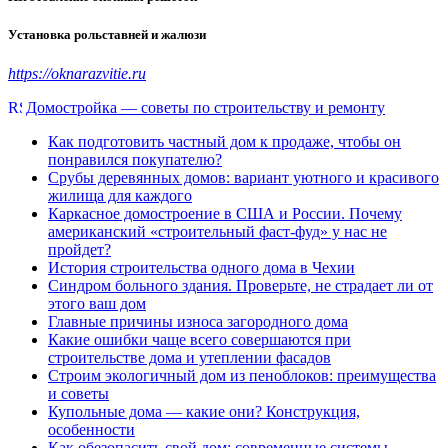
Установка рольставней и жалюзи
https://oknarazvitie.ru
Домостройка — советы по строительству и ремонту
Как подготовить частный дом к продаже, чтобы он
понравился покупателю?
Срубы деревянных домов: вариант уютного и красивого
жилища для каждого
Каркасное домостроение в США и России. Почему
американский «строительный фаст-фуд» у нас не
пройдет?
История строительства одного дома в Чехии
Синдром больного здания. Проверьте, не страдает ли от
этого ваш дом
Главные причины износа загородного дома
Какие ошибки чаще всего совершаются при
строительстве дома и утеплении фасадов
Строим экологичный дом из пеноблоков: преимущества
и советы
Купольные дома — какие они? Конструкция,
особенности
Как обезопасить свой дом: современные системы