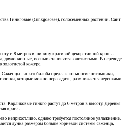
тва Гинкговые (Ginkgoaceae), голосеменных растений. Сайт
ысоту и 8 метров в ширину красивой декоративной кроны.
ца, двулопастные, осенью становятся золотистыми. В переводе
в золотистой кожуре.
ке. Саженцы гинкго билоба предлагают многие питомники,
тростки, которые можно пересадить, размножается черенками
та. Карликовые гинкго растут до 6 метров в высоту. Деревья
ная крона.
ево неприхотливо, однако требуется постоянное увлажнение.
вается лунка размером больше корневой системы саженца,