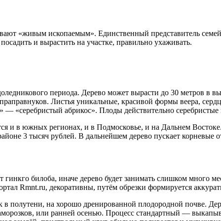
ывают «живым ископаемым». Единственный представитель семейс
 посадить и вырастить на участке, правильно ухаживать.
доледникового периода. Дерево может вырасти до 30 метров в в
х праправнуков. Листья уникальные, красивой формы веера, серд
о» — «серебристый абрикос». Плоды действительно серебристые 
тся и в южных регионах, и в Подмосковье, и на Дальнем Восто
айоне 3 тысяч рублей. В дальнейшем дерево пускает корневые о
 гинкго билоба, иначе дерево будет занимать слишком много мес
ртал Rmnt.ru, декоративны, путём обрезки формируется аккурат
к в полутени, на хорошо дренированной плодородной почве. Дер
 заморозков, или ранней осенью. Процесс стандартный — выкапы