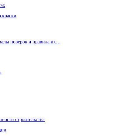
тах
ю краски
рвалы поверок и правила их…
ы
чности строительства
ции