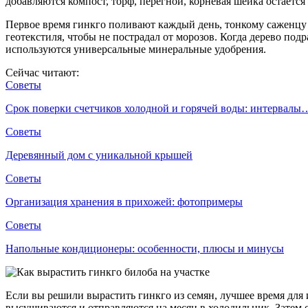
добавляются компост, торф, перегной, корневая шейка остаётся
Первое время гинкго поливают каждый день, тонкому саженцу
геотекстиля, чтобы не пострадал от морозов. Когда дерево подр
используются универсальные минеральные удобрения.
Сейчас читают:
Советы
Срок поверки счетчиков холодной и горячей воды: интервалы
Советы
Деревянный дом с уникальной крышей
Советы
Организация хранения в прихожей: фотопримеры
Советы
Напольные кондиционеры: особенности, плюсы и минусы
Если вы решили вырастить гинкго из семян, лучшее время для
высушиваются и отправляются на месяц в холодильник. Затем 