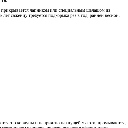
тся.
ец прикрывается лапником или специальным шалашом из
ь лет саженцу требуется подкормка раз в год, ранней весной,
аются от скорлупы и неприятно пахнущей мякоти, промываются,
 марганцовом растворе, проращиваются в тёплом месте,