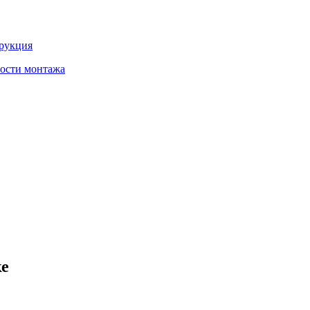
трукция
ности монтажа
ке