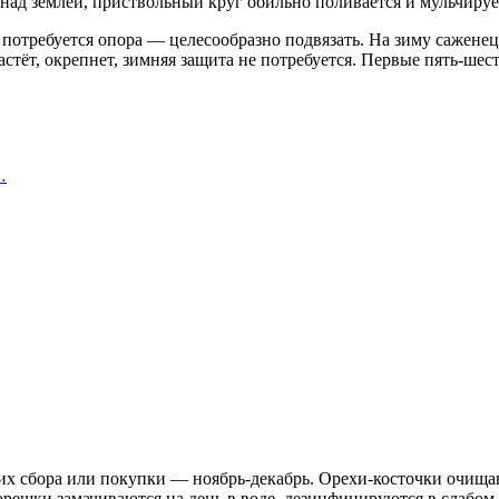
 над землёй, приствольный круг обильно поливается и мульчируе
 потребуется опора — целесообразно подвязать. На зиму сажен
астёт, окрепнет, зимняя защита не потребуется. Первые пять-шест
…
 их сбора или покупки — ноябрь-декабрь. Орехи-косточки очищ
орешки замачиваются на день в воде, дезинфицируются в слабом