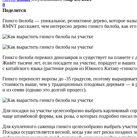
0
Поделится
Гинкго билоба — уникальное, реликтовое дерево, которое наз
RMNT расскажет, чем интересно дерево гинкго билоба, как его
Гинкго билоба пережил динозавров и существует на планете с 
Живёт тысячи лет, если посадите на участке, порадует и ваши
с китайского языка (растение родом из Южного Китая) «гинкг
Гинкго переносит морозы до -35 градусов, поэтому выращивае
стоимость выше, чем у традиционных плодовых деревьев — в р
и из семян (однако это долгий процесс).
Для посадки на участке целесообразно выбрать карликовый сорт
чаще штамбовой формы, как розы, о которых подробно писал по
Для купленного саженца гинкго целесообразно выбрать участо
Посадка осуществляется весной, когда уже нет риска поздних