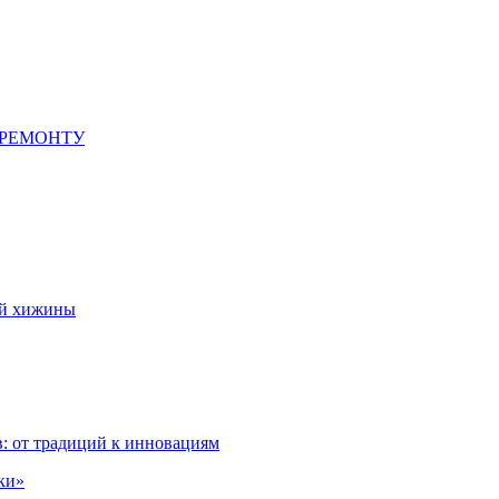
 РЕМОНТУ
ой хижины
: от традиций к инновациям
ки»