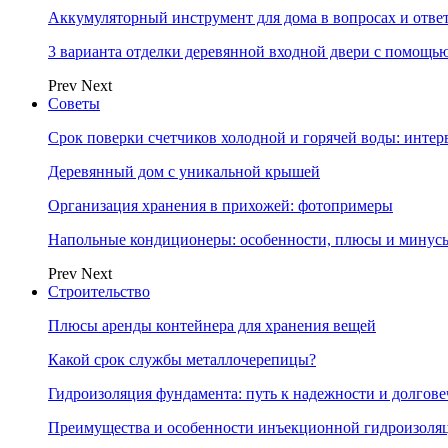
Аккумуляторный инструмент для дома в вопросах и отве
3 варианта отделки деревянной входной двери с помощь
Prev
Next
Советы
Срок поверки счетчиков холодной и горячей воды: инте
Деревянный дом с уникальной крышей
Организация хранения в прихожей: фотопримеры
Напольные кондиционеры: особенности, плюсы и минус
Prev
Next
Строительство
Плюсы аренды контейнера для хранения вещей
Какой срок службы металлочерепицы?
Гидроизоляция фундамента: путь к надежности и долгове
Преимущества и особенности инъекционной гидроизоля