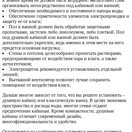
в зимнее время не должен быть затруднен! Желательно слив
организовать непосредственно под кабинкой или ванной;
Обеспечение необходимого и постоянного напора воды;
Обеспечение герметичности элементов электропроводки и
защиту ее от влаги;
Пол в ванной должен быть обработан защитными
пропитками, застелен либо линолеумом, либо плиткой. Пол
под душевой кабиной или ванной должен быть
дополнительно укреплен, ведь именно в этом месте на него
придется основная нагрузка;
Стены и потолок целесообразно пропитать растворами,
предохраняющими от воздействия пара и влаги, а также
антисептиком;
Электрощиток рекомендуется устанавливать отдельной
линией;
Вытяжной вентилятор позволит лучше сохранить
помещение от воздействия влаги.
Дальше многое зависит от того, что вы решите установить –
душевую кабину или классическую ванну. В целях экономии
пространства и расхода воды, многие семьи отдают
предпочтение кабинам. Кроме компактности, душевые
кабины отличает современный дизайн,
многофункциональность и удобство.
Остановимся на особенностях установки именно душевых