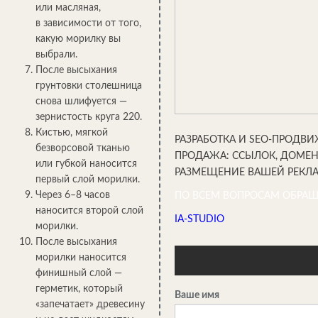
или масляная,
в зависимости от того,
какую морилку вы
выбрали.
После высыхания
грунтовки столешница
снова шлифуется —
зернистость круга 220.
Кистью, мягкой
РАЗРАБОТКА И SEO-ПРОДВИ
безворсовой тканью
ПРОДАЖА: ССЫЛОК, ДОМЕН
или губкой наносится
РАЗМЕЩЕНИЕ ВАШЕЙ РЕКЛА
первый слой морилки.
Через 6–8 часов
ПО ВСЕМ ВОПРОСАМ ОБРАЩ
наносится второй слой
IA-STUDIO
морилки.
После высыхания
морилки наносится
финишный слой —
герметик, который
Ваше имя
«запечатает» древесину