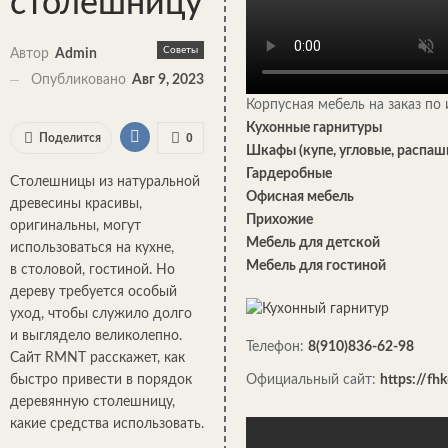
столешницу
Советы
Автор
Admin
Опубликовано
Авг 9, 2023
Корпусная мебель на заказ п
Кухонные гарнитуры
0
Поделится
Шкафы (купе, угловые, распаш
Гардеробные
Столешницы из натуральной
Офисная мебель
древесины красивы,
Прихожие
оригинальны, могут
Мебель для детской
использоваться на кухне,
Мебель для гостиной
в столовой, гостиной. Но
дереву требуется особый
уход, чтобы служило долго
и выглядело великолепно.
Телефон:
8(910)836-62-98
Сайт RMNT расскажет, как
быстро привести в порядок
Официальный сайт:
https://fh
деревянную столешницу,
какие средства использовать.