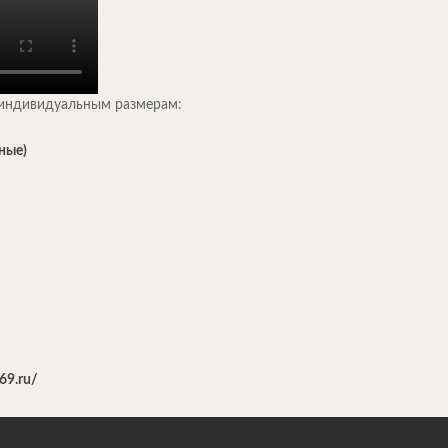
о индивидуальным размерам:
ные)
k69.ru/