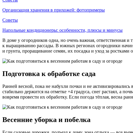
Организация хранения в прихожей: фотопримеры
Советы
Напольные кондиционеры: особенности, плюсы и минусы
В доме у огородников одна, но очень важная, ответственная и 
к выращиванию рассады. В южных регионах огородники начинаю
и грунта, проращивание семян, их посадка и уход за росткам
Подготовка к обработке сада
Ранней весной, пока не набухли почки и не активизировались 
стабильно держится на отметке +4 градуса, снег растаял, а по
вовремя провести их обработку. Если погода тёплая, весна ранн
Весенние уборка и побелка
Если садовые дорожки, подъезд к дому, зона отдыха — все вым