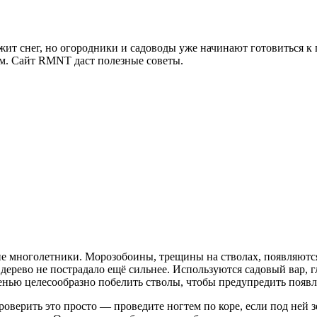
жит снег, но огородники и садоводы уже начинают готовиться к 
им. Сайт RMNT даст полезные советы.
ие многолетники. Морозобоины, трещины на стволах, появляются 
 дерево не пострадало ещё сильнее. Используются садовый вар,
енью целесообразно побелить стволы, чтобы предупредить появ
оверить это просто — проведите ногтем по коре, если под ней з