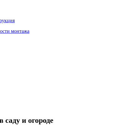
трукция
ности монтажа
 саду и огороде