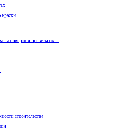
тах
ю краски
рвалы поверок и правила их…
ы
чности строительства
ции