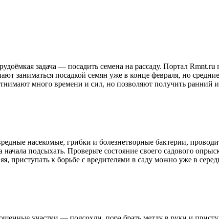
трудоёмкая задача — посадить семена на рассаду. Портал Rmnt.ru
т заниматься посадкой семян уже в конце февраля, но средние 
и отнимают много времени и сил, но позволяют получить ранний
вредные насекомые, грибки и болезнетворные бактерии, проводит
чва начала подсыхать. Проверьте состояние своего садового опры
яя, приступать к борьбе с вредителями в саду можно уже в серед
ощенные участки — подсохли, пора брать метлу в руки и приступ