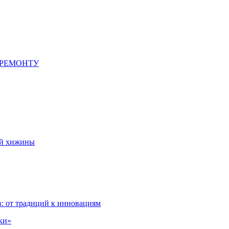
 РЕМОНТУ
ой хижины
: от традиций к инновациям
ки»