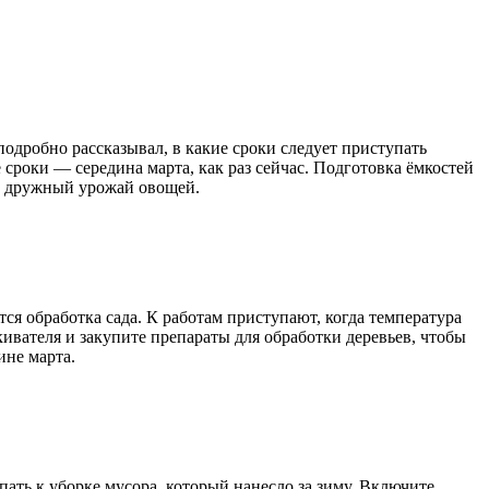
 подробно рассказывал, в какие сроки следует приступать
сроки — середина марта, как раз сейчас. Подготовка ёмкостей
 и дружный урожай овощей.
ся обработка сада. К работам приступают, когда температура
скивателя и закупите препараты для обработки деревьев, чтобы
ине марта.
ать к уборке мусора, который нанесло за зиму. Включите