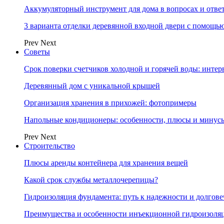
Аккумуляторный инструмент для дома в вопросах и отве
3 варианта отделки деревянной входной двери с помощь
Prev
Next
Советы
Срок поверки счетчиков холодной и горячей воды: инте
Деревянный дом с уникальной крышей
Организация хранения в прихожей: фотопримеры
Напольные кондиционеры: особенности, плюсы и минус
Prev
Next
Строительство
Плюсы аренды контейнера для хранения вещей
Какой срок службы металлочерепицы?
Гидроизоляция фундамента: путь к надежности и долгове
Преимущества и особенности инъекционной гидроизоля