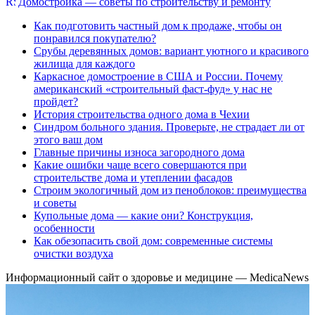
Домостройка — советы по строительству и ремонту
Как подготовить частный дом к продаже, чтобы он
понравился покупателю?
Срубы деревянных домов: вариант уютного и красивого
жилища для каждого
Каркасное домостроение в США и России. Почему
американский «строительный фаст-фуд» у нас не
пройдет?
История строительства одного дома в Чехии
Синдром больного здания. Проверьте, не страдает ли от
этого ваш дом
Главные причины износа загородного дома
Какие ошибки чаще всего совершаются при
строительстве дома и утеплении фасадов
Строим экологичный дом из пеноблоков: преимущества
и советы
Купольные дома — какие они? Конструкция,
особенности
Как обезопасить свой дом: современные системы
очистки воздуха
Информационный сайт о здоровье и медицине — MedicaNews