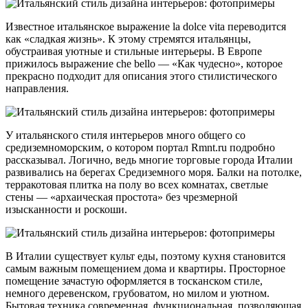
Известное итальянское выражение la dolce vita переводится
как «сладкая жизнь». К этому стремятся итальянцы,
обустраивая уютные и стильные интерьеры. В Европе
прижилось выражение che bello — «Как чудесно», которое
прекрасно подходит для описания этого стилистического
направления.
У итальянского стиля интерьеров много общего со
средиземноморским, о котором портал Rmnt.ru подробно
рассказывал. Логично, ведь многие торговые города Италии
развивались на берегах Средиземного моря. Балки на потолке,
терракотовая плитка на полу во всех комнатах, светлые
стены — «архаическая простота» без чрезмерной
изысканности и роскоши.
В Италии существует культ еды, поэтому кухня становится
самым важным помещением дома и квартиры. Просторное
помещение зачастую оформляется в тосканском стиле,
немного деревенском, грубоватом, но милом и уютном.
Бытовая техника современная, функциональная, позволяющая