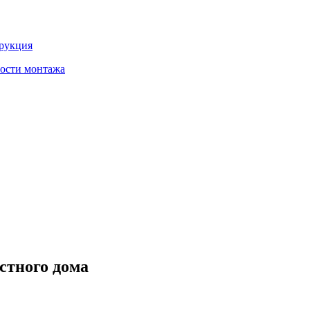
трукция
ности монтажа
астного дома