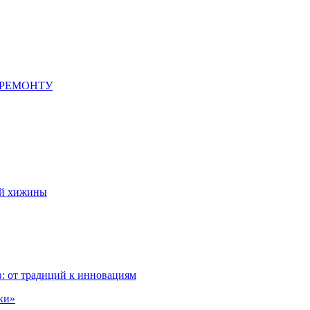
 РЕМОНТУ
ой хижины
: от традиций к инновациям
ки»