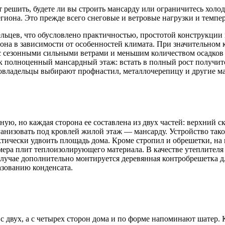
 решить, будете ли вы строить мансарду или ограничитесь холо
гиона. Это прежде всего снеговые и ветровые нагрузки и темпер
ьцев, что обусловлено практичностью, простотой конструкции
она в зависимости от особенностей климата. При значительном 
х с сезонными сильными ветрами и меньшим количеством осадков
ак полноценный мансардный этаж: встать в полный рост получит
овладельцы выбирают профнастил, металлочерепицу и другие мат
ую, но каждая сторона ее составлена из двух частей: верхний с
ганизовать под кровлей жилой этаж — мансарду. Устройство тако
ически удвоить площадь дома. Кроме стропил и обрешетки, на 
мера плит теплоизолирующего материала. В качестве утеплител
случае дополнительно монтируется деревянная контробрешетка 
зованию конденсата.
 двух, а с четырех сторон дома и по форме напоминают шатер. 