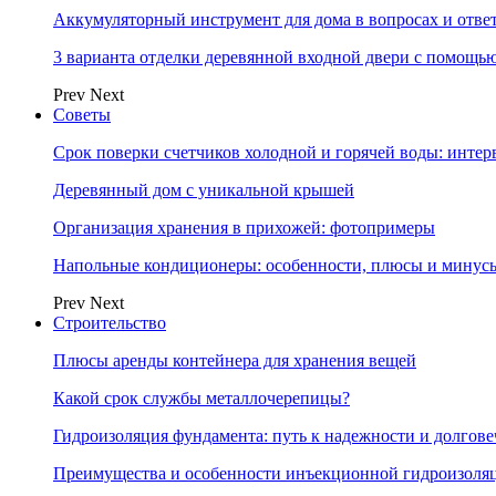
Аккумуляторный инструмент для дома в вопросах и отве
3 варианта отделки деревянной входной двери с помощь
Prev
Next
Советы
Срок поверки счетчиков холодной и горячей воды: инте
Деревянный дом с уникальной крышей
Организация хранения в прихожей: фотопримеры
Напольные кондиционеры: особенности, плюсы и минус
Prev
Next
Строительство
Плюсы аренды контейнера для хранения вещей
Какой срок службы металлочерепицы?
Гидроизоляция фундамента: путь к надежности и долгове
Преимущества и особенности инъекционной гидроизоля