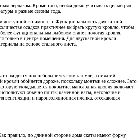
дным чердаком. Кроме того, необходимо учитывать целый ряд
атуры в разные сезоны года.
 и доступной стоимостью. Функциональность двускатной
количестве осадков практичнее выбрать крутую кровлю, чтобы
 более функциональным выбором станет пологая кровля.
ся только в центре помещения. Для двускатной кровли
ериалы на основе стального листа.
кат находится под небольшим углом к земле, а нижний
й кровли обойдется дороже, поскольку монтаж ее сложнее. Зато
которую укладывается покрытие, мансардная кровля включает
я используют обычно плиты каменной ваты, негорючие и
для вентиляции и пароизоляционная пленка, отсекающая
Как правило, по длинной стороне дома скаты имеют форму