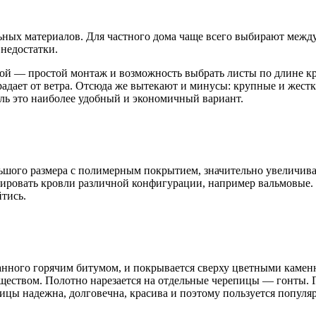
льных материалов. Для частного дома чаще всего выбирают меж
недостатки.
рой — простой монтаж и возможность выбрать листы по длине к
традает от ветра. Отсюда же вытекают и минусы: крупные и жест
ль это наиболее удобный и экономичный вариант.
шого размера с полимерным покрытием, значительно увеличива
нтировать кровли различной конфигурации, например вальмовые
тись.
анного горячим битумом, и покрывается сверху цветными камен
еством. Полотно нарезается на отдельные черепицы — гонты. 
пицы надежна, долговечна, красива и поэтому пользуется популя