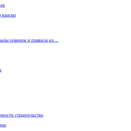
тах
ю краски
рвалы поверок и правила их…
ы
чности строительства
ции