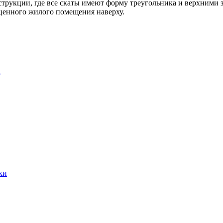
струкции, где все скаты имеют форму треугольника и верхними 
оценного жилого помещения наверху.
…
ки