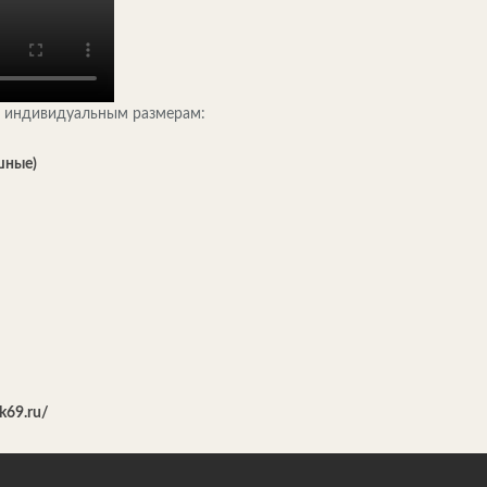
по индивидуальным размерам:
шные)
hk69.ru/