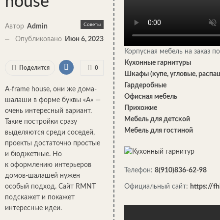
house
Советы
Автор
Admin
Опубликовано
Июн 6, 2023
Корпусная мебель на заказ 
Кухонные гарнитуры
0
Поделится
Шкафы (купе, угловые, распа
Гардеробные
A-frame house, они же дома-
Офисная мебель
шалаши в форме буквы «А» —
Прихожие
очень интересный вариант.
Мебель для детской
Такие постройки сразу
Мебель для гостиной
выделяются среди соседей,
проекты достаточно простые
и бюджетные. Но
к оформлению интерьеров
Телефон:
8(910)836-62-98
домов-шалашей нужен
особый подход. Сайт RMNT
Официальный сайт:
https://f
подскажет и покажет
интересные идеи.