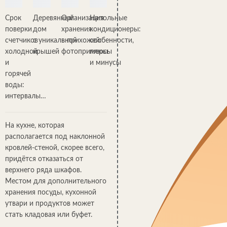
Срок
Деревянный
Организация
Напольные
поверки
дом
хранения
кондиционеры:
счетчиков
с уникальной
в прихожей:
особенности,
холодной
крышей
фотопримеры
плюсы
и
и минусы
горячей
воды:
интервалы…
На кухне, которая
располагается под наклонной
кровлей-стеной, скорее всего,
придётся отказаться от
верхнего ряда шкафов.
Местом для дополнительного
хранения посуды, кухонной
утвари и продуктов может
стать кладовая или буфет.