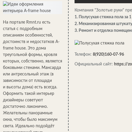
Компания "Золотые руки" пре
1. Полусухая стяжка пола за 
На портале Rmnt.ru есть
2. Механизированная штукату
статья с подробным
3. Ремонт и отделка помещен
описанием особенностей,
достоинств и недостатков A-
frame house. Это дома
Телефон:
8(920)160-07-96
треугольной формы, кровля
которых, собственно, является
Официальный сайт:
https://zo
боковыми стенами. Мансарда
или антресольный этаж (в
зависимости от площади
и высоты дома) есть всегда.
Оформить такой интерьер
дизайнеры советуют
достаточно лаконично.
Желательны панорамные
окна, чтобы было максимум
света. Идеально подойдёт