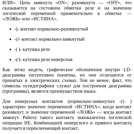
ИЛИ». Цепь замкнута «ON», разомкнута — «OFF», что
сказывается на состоянии обмотки реле и на значении
логической переменной применительно к обмотке —
«ЛОЖЬ» или «ИСТИНА».
-||- контакт нормально-разомкнутый
-|/|- контакт нормально-замкнутый
-( )- катушка реле
-(/)- катушка реле инверсная
Как легко видеть, графические обозначения внутри LD-
диаграммы интуитивно понятны, но они отличаются от
принятых в электрических схемах. Тем не менее, факт, что
символы псевдографики служат для построения диаграммы
(программы), является преимуществом языка.
Для инверсных контактов (нормально-замкнутых -|/|- )
характерно значение переменной «ИСТИНА», когда контакт
разомкнут, и значение переменной «ЛОЖЬ» — когда контакт
замкнут. Работа такого контакта эквивалентна логической
операции НЕ. Комбинацией инверсного и прямого контакта
получается переключающий контакт.