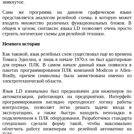
замкнутое.
Сама же программа на данном графическом языке
представляется аналогом релейной схемы, в которую может
входить множество различных функциональных блоков. В
общем и целом, синтаксис языка LD позволяет очень просто
строить логические схемы для релейной техники.
Немного истории
Как таковой, язык релейных схем существовал еще во времена
Томаса Эдисона, и лишь в начале 1970-х он был адаптирован
для первых ПЛК. В самом начале данный язык появился в
пакетах программирования ПЛК компаний Modicon и Allen-
Bradly, причем символика была заимствована именно из
электротехнической области.
Язык LD изначально был предназначен для инженеров по
автоматизации, работающих на предприятиях. Интерфейс
программирования наглядно преподносит логику работы
контроллера, позволяет легко решать задачи ввода в
эксплуатацию, а также быстро находить неполадки в
подключенном к ПЛК оборудовании. Разработчики стандарта
специально сделали форму такой, чтобы максимально
облегчить работу инженерам по релейной автоматике на