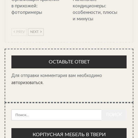
до 75 сантиметров. Подкормок не требует, полив проводится
в прихожей:
кондиционеры:
в засуху, привлекает пчёл — ценный медонос.
фотопримеры
особенности, плюсы
и минусы
PREV
NEXT
Седумы — неприхотливые суккуленты. К этому виду относится
очиток гибридный, Herbstfreude. Морозостойкий многолетник,
который хорошо подходит для альпинариев и рокариев,
выгодно смотрится на фоне камней. Цветёт всё лето,
ОСТАВЬТЕ ОТВЕТ
постепенно меняя цвет от бледно-розового до насыщенно-
малинового.
Для отправки комментария вам необходимо
авторизоваться
.
СЕЙЧАС ЧИТАЮТ:
КОРПУСНАЯ МЕБЕЛЬ В ТВЕРИ