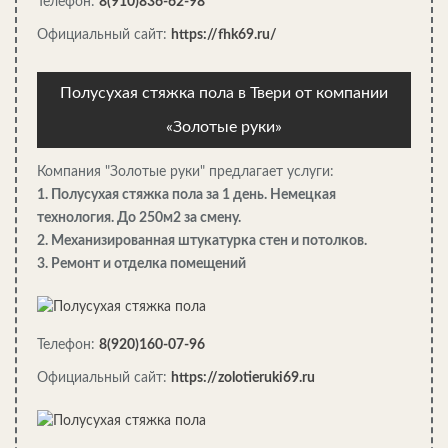
Телефон:
8(910)836-62-98
Официальный сайт:
https://fhk69.ru/
Полусухая стяжка пола в Твери от компании
«Золотые руки»
Деревянный дом с уникальной крышей
Компания "Золотые руки" предлагает услуги:
1. Полусухая стяжка пола за 1 день. Немецкая
технология. До 250м2 за смену.
2. Механизированная штукатурка стен и потолков.
3. Ремонт и отделка помещений
Телефон:
8(920)160-07-96
Официальный сайт:
https://zolotieruki69.ru