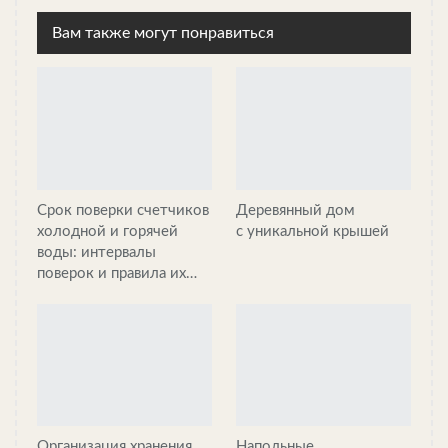
Травянистый «коллега» молинии — вейник остроцветковый.
Вам также могут понравиться
Растёт в высоту до 2 метров красивыми куртинами, не
ломается из-за сильных ветров и ливней, требует лишь
обрезки по весне. Идеально подходит для зонирования
участка и маскировки неприглядного забора.
Рудбекия отлично подходит для создания красивой, ярко
Срок поверки счетчиков
Деревянный дом
цветущей клумбы, вырастает до 80 сантиметров, а диаметр
холодной и горячей
с уникальной крышей
цветков в виде огромных ромашек с тёмной сердцевиной
воды: интервалы
может достигать 20 сантиметров. Цветёт всё лето и требует
поверок и правила их…
лишь полива в засушливые периоды. Размножать можно
семенами, которые собираются после окончания цветения.
Сальвия немороза, она же шалфей дубравный. Может
поднимать свои яркие соцветия фиолетового цвета на высоту
Организация хранения
Напольные