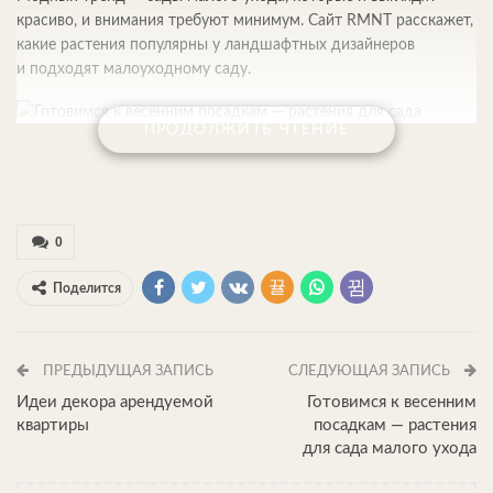
красиво, и внимания требуют минимум. Сайт RMNT расскажет,
какие растения популярны у ландшафтных дизайнеров
и подходят малоуходному саду.
ПРОДОЛЖИТЬ ЧТЕНИЕ
На портале Rmnt.ru есть статья с описанием принципов
выбора и посадки растений в саду, который приносит
минимум забот. Они неприхотливы, не требуют обрезки
0
и постоянной подкормки, выглядят дикими, но
привлекательными. Молиния голубая — травянистое
Поделится
многолетнее растение, отвечающее всем этим требованиям.
Растёт кучно, образуя многочисленные густо расположенные
стебли. Не требует постоянного полива, украшает сад своими
ПРЕДЫДУЩАЯ ЗАПИСЬ
СЛЕДУЮЩАЯ ЗАПИСЬ
высокими метёлками, осенью не ломается, оставаясь заметной
деталью ландшафтного дизайна круглый год.
Идеи декора арендуемой
Готовимся к весенним
квартиры
посадкам — растения
для сада малого ухода