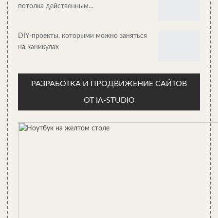
потолка действенным…
грунтах. Это чертополох, который, как все сорняки, ухода не
требует. Если срезать свежее соцветие, высохнет, не теряя
оттенок, можно использовать для создания сухих долговечных
DIY-проекты, которыми можно заняться
композиций. Колючки синеголовника отпугнут домашних
на каникулах
животных, целесообразно посадить по краям клумбы как
бордюр.
РАЗРАБОТКА И ПРОДВИЖЕНИЕ САЙТОВ
ОТ IA-STUDIO
Эхинацея похожа на ромашку, цветёт красиво весь сезон,
зимует без укрытия после осенней обрезки. Требуется полив
в засуху, увядшие соцветия целесообразно удалять, чтобы
продлить цветение. Лепестки эхинацеи заваривают, они
обладают лечебными свойствами.
Флокс метельчатый садовый — любимейшее растение
дачников. Большой выбор расцветок, цветение всё лето,