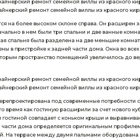
айнерский ремонт семейной виллы из красного кир
тся на более высоком склоне справа. Он расширен з
ачально в нем были три спальни и две ванные комн
вная спальня была разделена на две меньшие комнат
ны в пристройке к задней части дома. Окна во все
оторым пространство помещений увеличилось до в
айнерский ремонт семейной виллы из красного кир
перепроектирована под современные потребности 
 то время как гостиную расширили за счет нового 
 гостиной совпадает с коньком крыши и выравнива
й части дома определяется оригинальным профилем 
ой. На террасе между двумя пальмами оборудована