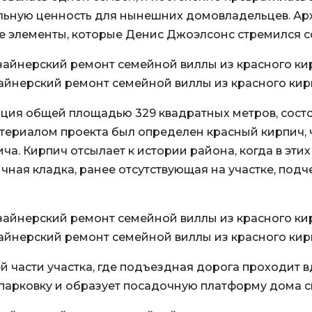
ьную ценность для нынешних домовладельцев. Арх
е элементы, которые Денис Джоэлсонс стремился с
айнерский ремонт семейной виллы из красного кир
иция общей площадью 329 квадратных метров, сост
атериалом проекта был определен красный кирпич, 
а. Кирпич отсылает к истории района, когда в этих
ная кладка, ранее отсутствующая на участке, под
айнерский ремонт семейной виллы из красного кир
ней части участка, где подъездная дорога проходит
парковку и образует посадочную платформу дома с