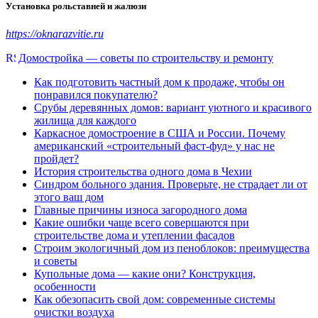
Установка рольставней и жалюзи
https://oknarazvitie.ru
Домостройка — советы по строительству и ремонту
Как подготовить частный дом к продаже, чтобы он
понравился покупателю?
Срубы деревянных домов: вариант уютного и красивого
жилища для каждого
Каркасное домостроение в США и России. Почему
американский «строительный фаст-фуд» у нас не
пройдет?
История строительства одного дома в Чехии
Синдром больного здания. Проверьте, не страдает ли от
этого ваш дом
Главные причины износа загородного дома
Какие ошибки чаще всего совершаются при
строительстве дома и утеплении фасадов
Строим экологичный дом из пеноблоков: преимущества
и советы
Купольные дома — какие они? Конструкция,
особенности
Как обезопасить свой дом: современные системы
очистки воздуха