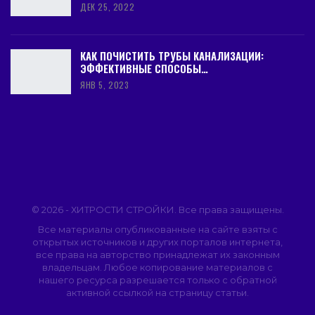
ДЕК 25, 2022
КАК ПОЧИСТИТЬ ТРУБЫ КАНАЛИЗАЦИИ:
ЭФФЕКТИВНЫЕ СПОСОБЫ…
ЯНВ 5, 2023
© 2026 - ХИТРОСТИ СТРОЙКИ. Все права защищены.
Все материалы опубликованные на сайте взяты с
открытых источников и других порталов интернета,
все права на авторство принадлежат их законным
владельцам. Любое копирование материалов с
нашего ресурса разрешается только с обратной
активной ссылкой на страницу статьи.