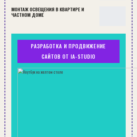
хранить в верхнем шкафу в ванной комнате
МОНТАЖ ОСВЕЩЕНИЯ В КВАРТИРЕ И
ЧАСТНОМ ДОМЕ
или под замком. Кроме того, химические
средства могут воспламеняться из-за
близости к духовому шкафу и варочной
поверхности, перепада температур под
РАЗРАБОТКА И ПРОДВИЖЕНИЕ
влиянием стока горячей воды по трубам.
САЙТОВ ОТ IA-STUDIO
Корм для животных
. Запас сухого корма
для кота и собаки под мойкой начнёт
портится, как корнеплоды. Разбухнет,
слипнется, придётся выбросить.
Электроприборы
. Найдите для миксера,
кухонного комбайна и тостера другое
место в верхнем ряду шкафов, организуйте
«гараж» для бытовой техники. Под мойкой
она начнёт ржаветь, контакты окислятся
и прибор перестанет работать.