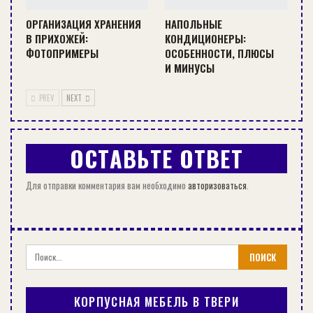
уборки — запас средства для мытья
ОРГАНИЗАЦИЯ ХРАНЕНИЯ
НАПОЛЬНЫЕ
посуды, капсулы для посудомоечной
В ПРИХОЖЕЙ:
КОНДИЦИОНЕРЫ:
машины, уксус.
ФОТОПРИМЕРЫ
ОСОБЕННОСТИ, ПЛЮСЫ
Запас кухонных губок, щетки, скребки,
И МИНУСЫ
перчатки, веник и совок — помощники
PREV
NEXT
хозяев по уборке.
Фильтр для воды, которая поступает
в отдельный кран и используется для
ОСТАВЬТЕ ОТВЕТ
приготовления еды и питья.
Для отправки комментария вам необходимо
авторизоваться
.
СЕЙЧАС ЧИТАЮТ:
СОВЕТЫ
КОРПУСНАЯ МЕБЕЛЬ В ТВЕРИ