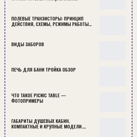
Нельзя хранить под кухонной мойкой
следующие вещи:
ПОЛЕВЫЕ ТРАНЗИСТОРЫ: ПРИНЦИП
ДЕЙСТВИЯ, СХЕМЫ, РЕЖИМЫ РАБОТЫ…
Продукты питания
. Иногда владельцы
размещают под мойкой ящик с луком,
ВИДЫ ЗАБОРОВ
картофелем и другими овощами. Но
повышенная температура и влажности для
них губительны, быстро испортятся, начнут
ПЕЧЬ ДЛЯ БАНИ ТРОЙКА ОБЗОР
прорастать и гнить. Есть риск, что на
продукты попадут капли моющего
средства.
ЧТО ТАКОЕ PICNIC TABLE —
Токсичные, легковоспламеняющиеся,
ФОТОПРИМЕРЫ
опасные химические средства
. Нижний
шкаф на кухне — доступное для детей
место, они могут попробовать на вкус
ГАБАРИТЫ ДУШЕВЫХ КАБИН.
КОМПАКТНЫЕ И КРУПНЫЕ МОДЕЛИ.…
белизну, нашатырный спирт, растворитель.
Всё это целесообразно прятать подальше,