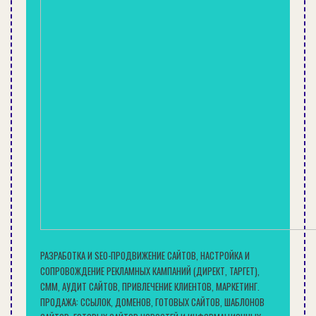
влажности и не представляют опасности. Во
время уборки этому пространству следует
уделить особое внимание, потому что оно
быстро загрязняется и требует дезинфекции,
чтобы не появилась плесень.
Видео по теме
РАЗРАБОТКА И SEO-ПРОДВИЖЕНИЕ САЙТОВ, НАСТРОЙКА И
СОПРОВОЖДЕНИЕ РЕКЛАМНЫХ КАМПАНИЙ (ДИРЕКТ, ТАРГЕТ),
СММ, АУДИТ САЙТОВ, ПРИВЛЕЧЕНИЕ КЛИЕНТОВ, МАРКЕТИНГ.
ПРОДАЖА: ССЫЛОК, ДОМЕНОВ, ГОТОВЫХ САЙТОВ, ШАБЛОНОВ