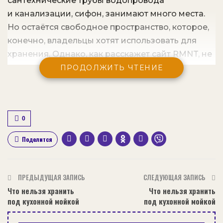
сантехнические трубы водопровода
и канализации, сифон, занимают много места.
Но остаётся свободное пространство, которое,
конечно, владельцы хотят использовать для
хранения. Однако, как расскажет сайт RMNT, не
все вещи можно безопасно хранить под
ПРОДОЛЖИТЬ ЧТЕНИЕ
мойкой.
0
Поделится
На портале Rmnt.ru есть фотоподборка
примеров рациональной и удобной
организации системы хранения под кухонной
ПРЕДЫДУЩАЯ ЗАПИСЬ
СЛЕДУЮЩАЯ ЗАПИСЬ
мойкой. Это и мини-стеллажи из пластика,
Что нельзя хранить
Что нельзя хранить
и контейнеры, и органайзеры для дверцы,
под кухонной мойкой
под кухонной мойкой
и рейлинги, и выдвижные ящики. Проблема