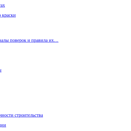
тах
ю краски
рвалы поверок и правила их…
ы
чности строительства
ции