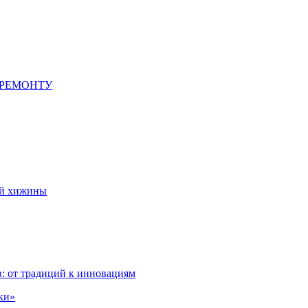
 РЕМОНТУ
ой хижины
: от традиций к инновациям
ки»