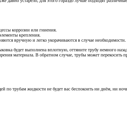
же давно устарело, для этого гораздо лучше подходят различн
цессы коррозии или гниения.
элементы крепления.
няются вручную и легко укорачиваются в случае необходимости.
ыковка будет выполнена вплотную, оттяните трубу немного назад
ения материала. В обратном случае, трубы может перекосить пр
 по трубам жидкости не будет вас беспокоить ни днём, ни ноч