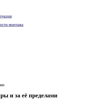
трукция
ности монтажа
ами
ры и за её пределами