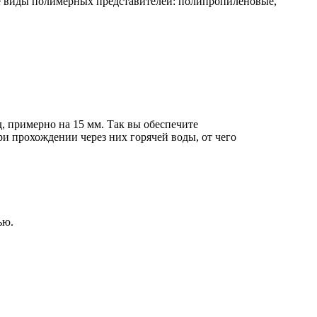
ые виды полимерных представителей: полипропиленовые,
, примерно на 15 мм. Так вы обеспечите
и прохождении через них горячей воды, от чего
ью.