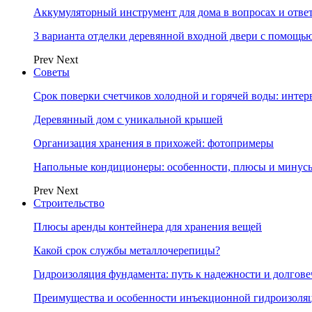
Аккумуляторный инструмент для дома в вопросах и отве
3 варианта отделки деревянной входной двери с помощь
Prev
Next
Советы
Срок поверки счетчиков холодной и горячей воды: инте
Деревянный дом с уникальной крышей
Организация хранения в прихожей: фотопримеры
Напольные кондиционеры: особенности, плюсы и минус
Prev
Next
Строительство
Плюсы аренды контейнера для хранения вещей
Какой срок службы металлочерепицы?
Гидроизоляция фундамента: путь к надежности и долгове
Преимущества и особенности инъекционной гидроизоля