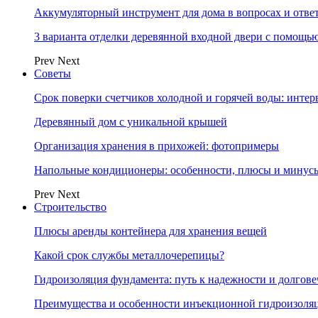
Аккумуляторный инструмент для дома в вопросах и отве
3 варианта отделки деревянной входной двери с помощь
Prev
Next
Советы
Срок поверки счетчиков холодной и горячей воды: инте
Деревянный дом с уникальной крышей
Организация хранения в прихожей: фотопримеры
Напольные кондиционеры: особенности, плюсы и минус
Prev
Next
Строительство
Плюсы аренды контейнера для хранения вещей
Какой срок службы металлочерепицы?
Гидроизоляция фундамента: путь к надежности и долгове
Преимущества и особенности инъекционной гидроизоля