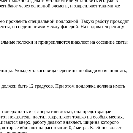
мент можно отделать металлом или установить его уже в
регибают через основной элемент, и закрепляют такими же
димо проклеить специальной подложкой. Такую работу проводят
менты, и соединениями между фанерой. На ендовах черепицу
иальные полоски и прикрепляются внахлест на соседние скаты
репицы. Укладку такого вида черепицы необходимо выполнять,
должен быть 12 градусов. При этом подложка должна иметь
поверхность из фанеры или доски, она предотвращает
от показатель, настил закрепляют только на особых местах,
игаются вверх, работу делают внахлест, ширина которого
, которые вбивают на расстоянии 0,2 метра. Клей позволяет
емы водостока.