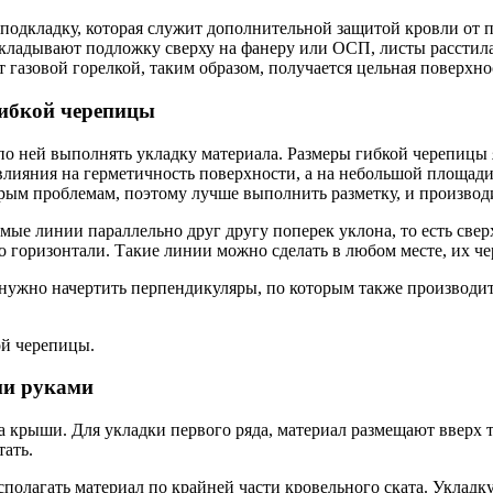
подкладку, которая служит дополнительной защитой кровли от 
Укладывают подложку сверху на фанеру или ОСП, листы расстил
газовой горелкой, таким образом, получается цельная поверхно
гибкой черепицы
м по ней выполнять укладку материала. Размеры гибкой черепиц
влияния на герметичность поверхности, а на небольшой площади
рым проблемам, поэтому лучше выполнить разметку, и производи
ямые линии параллельно друг другу поперек уклона, то есть све
горизонтали. Такие линии можно сделать в любом месте, их чер
нужно начертить перпендикуляры, по которым также производит
ой черепицы.
ми руками
а крыши. Для укладки первого ряда, материал размещают вверх
ать.
асполагать материал по крайней части кровельного ската. Уклад