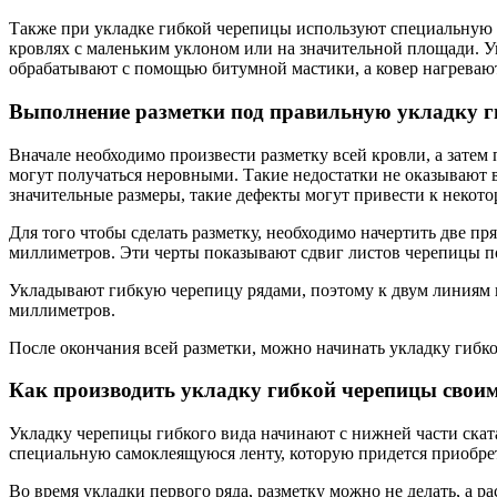
Также при укладке гибкой черепицы используют специальную 
кровлях с маленьким уклоном или на значительной площади. 
обрабатывают с помощью битумной мастики, а ковер нагревают 
Выполнение разметки под правильную укладку 
Вначале необходимо произвести разметку всей кровли, а зате
могут получаться неровными. Такие недостатки не оказывают 
значительные размеры, такие дефекты могут привести к некото
Для того чтобы сделать разметку, необходимо начертить две пр
миллиметров. Эти черты показывают сдвиг листов черепицы по 
Укладывают гибкую черепицу рядами, поэтому к двум линиям 
миллиметров.
После окончания всей разметки, можно начинать укладку гибк
Как производить укладку гибкой черепицы свои
Укладку черепицы гибкого вида начинают с нижней части скат
специальную самоклеящуюся ленту, которую придется приобрет
Во время укладки первого ряда, разметку можно не делать, а р