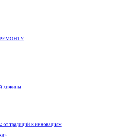
 РЕМОНТУ
ой хижины
: от традиций к инновациям
ки»