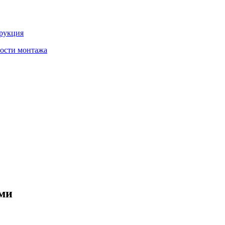
трукция
ности монтажа
ми