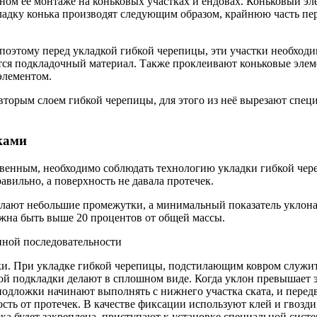
ом её монтаже на коньковых участках и ендовах. Коньковый эле
кладку конька производят следующим образом, крайнюю часть пе
, поэтому перед укладкой гибкой черепицы, эти участки необхо
ется подкладочный материал. Также проклеивают коньковые эле
 элементом.
торым слоем гибкой черепицы, для этого из неё вырезают спец
ками
ественным, необходимо соблюдать технологию укладки гибкой че
вильно, а поверхность не давала протечек.
лают небольшие промежутки, а минимальный показатель уклона 
жна быть выше 20 процентов от общей массы.
нной последовательности
и. При укладке гибкой черепицы, подстилающим ковром служит 
й подкладки делают в сплошном виде. Когда уклон превышает эт
подложки начинают выполнять с нижнего участка ската, и передв
сть от протечек. В качестве фиксации используют клей и гвозди
ка будет закреплена, приступают к установке специальной сист