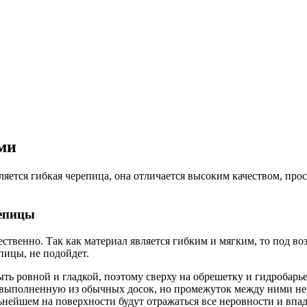
ми
тся гибкая черепица, она отличается высоким качеством, прост
репицы
твенно. Так как материал является гибким и мягким, то под воз
пицы, не подойдет.
ть ровной и гладкой, поэтому сверху на обрешетку и гидробарь
 выполненную из обычных досок, но промежуток между ними не 
ьнейшем на поверхности будут отражаться все неровности и впа