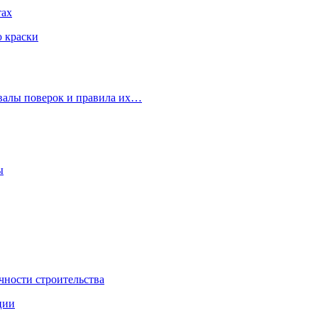
тах
ю краски
рвалы поверок и правила их…
ы
чности строительства
ции