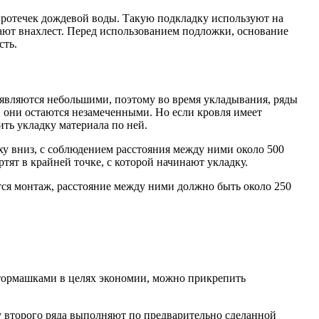
протечек дождевой воды. Такую подкладку используют на
ают внахлест. Перед использованием подложки, основание
сть.
ы являются небольшими, поэтому во время укладывания, ряды
 они остаются незамеченными. Но если кровля имеет
ть укладку материала по ней.
рху вниз, с соблюдением расстояния между ними около 500
тят в крайней точке, с которой начинают укладку.
ся монтаж, расстояние между ними должно быть около 250
 тормашками в целях экономии, можно прикрепить
ку второго ряда выполняют по предварительно сделанной