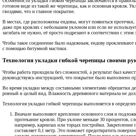
Особенности укладки гибкой черепицы заключаются в правильн
готовом виде из такой же черепицы, как и основная кровля. У
гвоздями, что и главное покрытие.
В местах, где расположены ендовы, могут появиться протечки
даже при кровлях с небольшим уклоном или если не использу
загибать не нужно, её просто подрезают в соответствии с этим
Чтобы такое соединение было надежным, ендову проклеивают в
с помощью битумной мастики.
Технология укладки гибкой черепицы своими ру
Чтобы работа проходила без сложностей, а результат был кач
руководствуясь инструкцией, что покрытие было выполнено пра
Во время укладки между составными элементами обрешетки де
ровный и целый вид. Влажность деревянного материала не дол
Технология укладки гибкой черепицы выполняется в определе
Вначале выполняют крепление основного слоя и подложк
протекание кровли. При уклоне меньше 30 процентов, сло
например, карнизах или торцах постройки. Закрепление 
составляет 0,1 метр. Это поможет предотвратить поверхно
сделать поверхность герметичной. После того как подлож