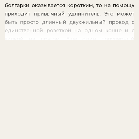
болгарки оказывается коротким, то на помощь
приходит привычный удлинитель. Это может
быть просто длинный двухжильный провод с
единственной розеткой на одном конце и с
вилкой на другом. Еще один популярный
бытовой вариант — круглый трехрозеточный
удлинитель, сочетающий в себе бобину для
хранения провода и три розетки — классика 90-
х годов.
Раньше подобный удлинитель можно было
встретить почти в любой квартире. Однако
устройства данного плана очень примитивны.
По сути они призваны физически увеличить