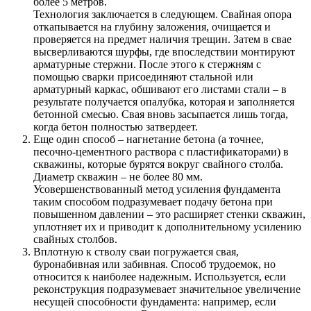
более 5 метров.
Технология заключается в следующем. Свайная опора
откапывается на глубину заложения, очищается и
проверяется на предмет наличия трещин. Затем в свае
высверливаются шурфы, где впоследствии монтируют
арматурные стержни. После этого к стержням с
помощью сварки присоединяют стальной или
арматурный каркас, обшивают его листами стали – в
результате получается опалубка, которая и заполняется
бетонной смесью. Свая вновь засыпается лишь тогда,
когда бетон полностью затвердеет.
Еще один способ – нагнетание бетона (а точнее,
песочно-цементного раствора с пластификаторами) в
скважины, которые бурятся вокруг свайного столба.
Диаметр скважин – не более 80 мм.
Усовершенствованный метод усиления фундамента
таким способом подразумевает подачу бетона при
повышенном давлении – это расширяет стенки скважин,
уплотняет их и приводит к дополнительному усилению
свайных столбов.
Вплотную к стволу сваи погружается свая,
буронабивная или забивная. Способ трудоемок, но
относится к наиболее надежным. Используется, если
реконструкция подразумевает значительное увеличение
несущей способности фундамента: например, если