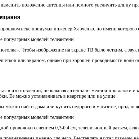
 изменить положение антенны или немного увеличить длину пров
вещания
прошлом веке придумал инженер Харченко, по имени которого о
 потолка». Чтобы изображение на экране ТВ было четким, а зву
еткой или экраном, однако при хорошей проводимости волн он 
ая в изготовлении, небольшая антенна из медной проволоки и к
ки. Ее можно устанавливать в квартире или на улице.
алы можно найти дома или купить недорого в магазине, продающ
дной проволоки сечением 0,3-0,4 см, телевизионный разъем, флю
 предназначена именно для него. Выставлять наугад размеры не 