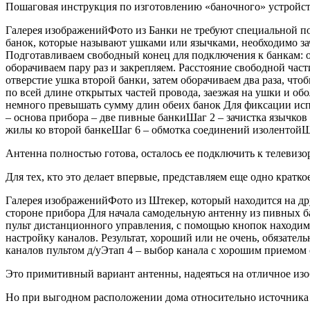
Пошаговая инструкция по изготовлению «баночного» устройст
Галерея изображенийФото из Банки не требуют специальной по
банок, которые называют ушками или язычками, необходимо за
Подготавливаем свободный конец для подключения к банкам: о
оборачиваем пару раз и закрепляем. Расстояние свободной ча
отверстие ушка второй банки, затем оборачиваем два раза, чт
по всей длине открытых частей провода, заезжая на ушки и о
немного превышать сумму длин обеих банок Для фиксации испо
– основа прибора – две пивные банкиШаг 2 – зачистка язычко
жилы ко второй банкеШаг 6 – обмотка соединений изолентойШа
Антенна полностью готова, осталось ее подключить к телевизор
Для тех, кто это делает впервые, представляем еще одно кратко
Галерея изображенийФото из Штекер, который находится на дру
стороне прибора Для начала самодельную антенну из пивных б
пульт дистанционного управления, с помощью кнопок находим
настройку каналов. Результат, хороший или не очень, обязател
каналов пультом д/уЭтап 4 – выбор канала с хорошим приемом
Это примитивный вариант антенны, надеяться на отличное изо
Но при выгодном расположении дома относительно источника т