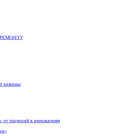
 РЕМОНТУ
ой хижины
: от традиций к инновациям
ки»