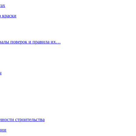
тах
ю краски
рвалы поверок и правила их…
ы
чности строительства
ции