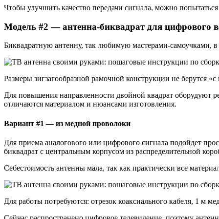
Чтобы улучшить качество передачи сигнала, можно попытаться
Модель #2 — антенна-биквадрат для цифрового 
Биквадратную антенну, так любимую мастерами-самоучками, в 
Размеры зигзагообразной рамочной конструкции не берутся «с
Для повышения направленности двойной квадрат оборудуют реш
отличаются материалом и нюансами изготовления.
Вариант #1 — из медной проволоки
Для приема аналогового или цифрового сигнала подойдет прост
биквадрат с центральным корпусом из распределительной короб
Себестоимость антенны мала, так как практически все матери
Для работы потребуются: отрезок коаксиального кабеля, 1 м ме
Сейчас распространено цифровое телевидение, поэтому антенна