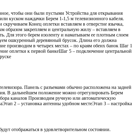
авное, чтобы они были пустыми Устройства для открывания
или куском наждачки Берем 1-1,5 м телевизионного кабеля.
 скручиваем Конец оплетки вставляем в отверстие язычка,
ым образом закрепляем и центральную жилу – вставляем в
ть. Для этого берем изоленту и наматываем ее плотным слоем
ьзуем ошкуренный деревянный брусок. Длина его должна
ие производим в четырех местах – по краям обеих банок Шаг 1
чение оплетки к первой банкеШаг 5 – подключение центральной
руске
телевизора. Панель с разъемами обычно расположена на задней
ация. В дальнейшем положение можно отрегулировать Берем
выбора каналов Производим ручную или автоматическую
ораЭтап 2 – установка антенны удобном местеЭтап 3 – настройка
удут отображаться в удовлетворительном состоянии.