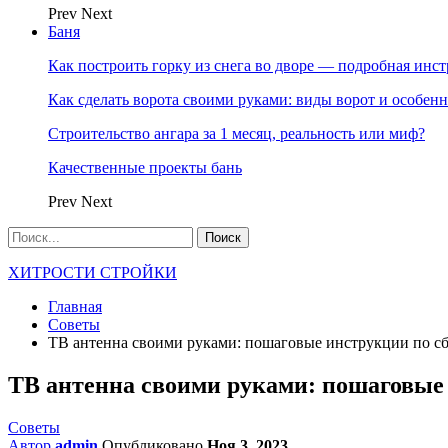
Prev
Next
Баня
Как построить горку из снега во дворе — подробная инс
Как сделать ворота своими руками: виды ворот и особен
Строительство ангара за 1 месяц, реальность или миф?
Качественные проекты бань
Prev
Next
ХИТРОСТИ СТРОЙКИ
Главная
Советы
ТВ антенна своими руками: пошаговые инструкции по с
ТВ антенна своими руками: пошаговые 
Советы
Автор
admin
Опубликовано
Ноя 3, 2023