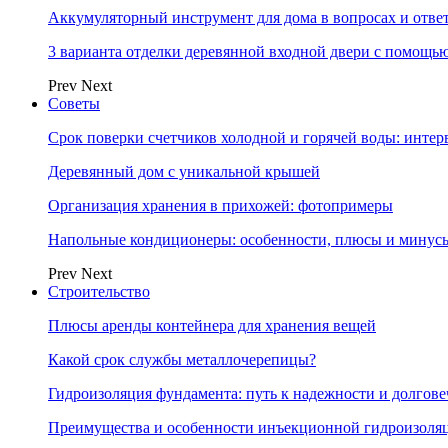
Аккумуляторный инструмент для дома в вопросах и отве
3 варианта отделки деревянной входной двери с помощь
Prev
Next
Советы
Срок поверки счетчиков холодной и горячей воды: инте
Деревянный дом с уникальной крышей
Организация хранения в прихожей: фотопримеры
Напольные кондиционеры: особенности, плюсы и минус
Prev
Next
Строительство
Плюсы аренды контейнера для хранения вещей
Какой срок службы металлочерепицы?
Гидроизоляция фундамента: путь к надежности и долгове
Преимущества и особенности инъекционной гидроизоля