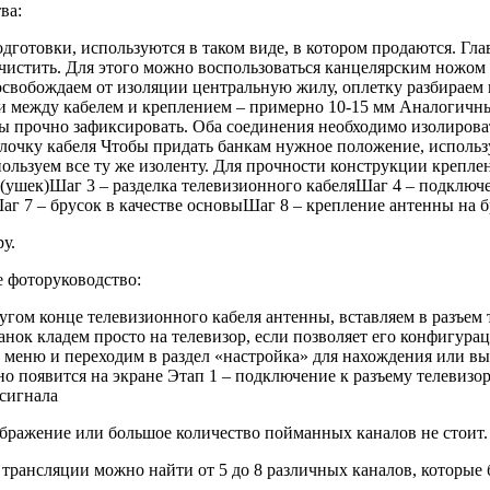
ва:
дготовки, используются в таком виде, в котором продаются. Гл
чистить. Для этого можно воспользоваться канцелярским ножом 
свобождаем от изоляции центральную жилу, оплетку разбираем и
сти между кабелем и креплением – примерно 10-15 мм Аналогичн
обы прочно зафиксировать. Оба соединения необходимо изолирова
болочку кабеля Чтобы придать банкам нужное положение, испол
льзуем все ту же изоленту. Для прочности конструкции креплен
в (ушек)Шаг 3 – разделка телевизионного кабеляШаг 4 – подклю
г 7 – брусок в качестве основыШаг 8 – крепление антенны на б
у.
е фоторуководство:
гом конце телевизионного кабеля антенны, вставляем в разъем 
анок кладем просто на телевизор, если позволяет его конфигур
 меню и переходим в раздел «настройка» для нахождения или 
ьно появится на экране Этап 1 – подключение к разъему телевиз
 сигнала
бражение или большое количество пойманных каналов не стоит.
рансляции можно найти от 5 до 8 различных каналов, которые б