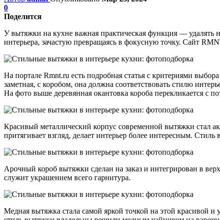
0
Поделится
У вытяжки на кухне важная практическая функция — удалять н
интерьера, зачастую превращаясь в фокусную точку. Сайт RMN
На портале Rmnt.ru есть подробная статья с критериями выбо
заметная, с коробом, она должна соответствовать стилю интерь
На фото выше деревянная окантовка короба перекликается с п
Красивый металлический корпус современной вытяжки стал ак
притягивает взгляд, делает интерьер более интересным. Стиль
Арочный короб вытяжки сделан на заказ и интегрирован в вер
служит украшением всего гарнитура.
Медная вытяжка стала самой яркой точкой на этой красивой и
стиль вытяжки владельцы решили медным чайником на варочн