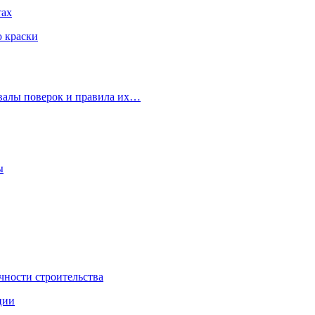
тах
ю краски
рвалы поверок и правила их…
ы
чности строительства
ции