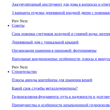
Аккумуляторный инструмент для дома в вопросах и отве
3 варианта отделки деревянной входной двери с помощь
Prev
Next
Советы
Срок поверки счетчиков холодной и горячей воды: инте
Деревянный дом с уникальной крышей
Организация хранения в прихожей: фотопримеры
Напольные кондиционеры: особенности, плюсы и минус
Prev
Next
Строительство
Плюсы аренды контейнера для хранения вещей
Какой срок службы металлочерепицы?
Гидроизоляция фундамента: путь к надежности и долгове
Преимущества и особенности инъекционной гидроизоля