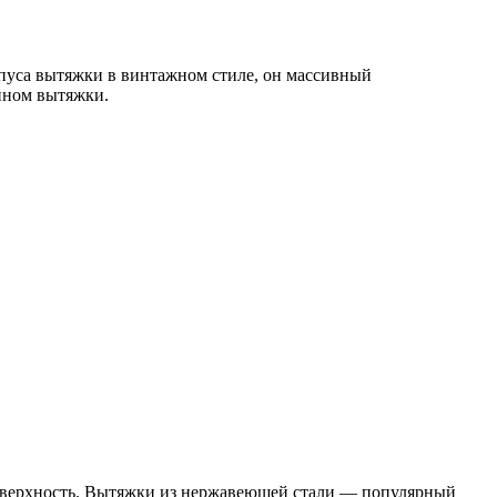
рпуса вытяжки в винтажном стиле, он массивный
айном вытяжки.
поверхность. Вытяжки из нержавеющей стали — популярный