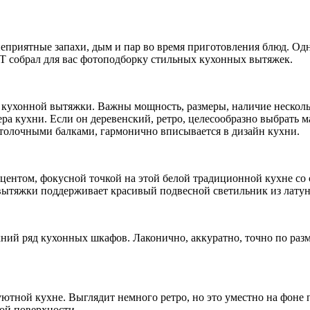
еприятные запахи, дым и пар во время приготовления блюд. Одн
T собрал для вас фотоподборку стильных кухонных вытяжек.
ра кухонной вытяжки. Важны мощность, размеры, наличие несколь
ера кухни. Если он деревенский, ретро, целесообразно выбрать 
отолочными балками, гармонично вписывается в дизайн кухни.
центом, фокусной точкой на этой белой традиционной кухне со
 вытяжки поддерживает красивый подвесной светильник из латун
хний ряд кухонных шкафов. Лаконично, аккуратно, точно по раз
 уютной кухне. Выглядит немного ретро, но это уместно на фон
ой поверхности.