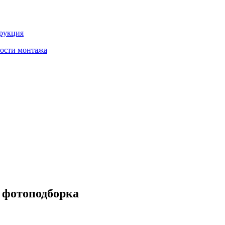
трукция
ности монтажа
 фотоподборка