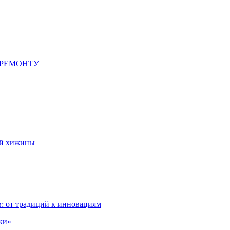
 РЕМОНТУ
ой хижины
: от традиций к инновациям
ки»