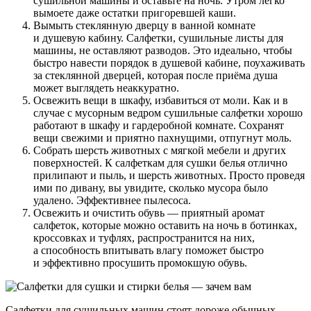
сушильной машины и оставьте на ночь. Утром легко
вымоете даже остатки пригоревшей каши.
Вымыть стеклянную дверцу в ванной комнате
и душевую кабину. Салфетки, сушильные листы для
машины, не оставляют разводов. Это идеально, чтобы
быстро навести порядок в душевой кабине, поухаживать
за стеклянной дверцей, которая после приёма душа
может выглядеть неаккуратно.
Освежить вещи в шкафу, избавиться от моли. Как и в
случае с мусорным ведром сушильные салфетки хорошо
работают в шкафу и гардеробной комнате. Сохранят
вещи свежими и приятно пахнущими, отпугнут моль.
Собрать шерсть животных с мягкой мебели и других
поверхностей. К салфеткам для сушки белья отлично
прилипают и пыль, и шерсть животных. Просто проведя
ими по дивану, вы увидите, сколько мусора было
удалено. Эффективнее пылесоса.
Освежить и очистить обувь — приятный аромат
салфеток, которые можно оставить на ночь в ботинках,
кроссовках и туфлях, распространится на них,
а способность впитывать влагу поможет быстро
и эффективно просушить промокшую обувь.
Салфетки для сушильных машин стоят дороже обычных