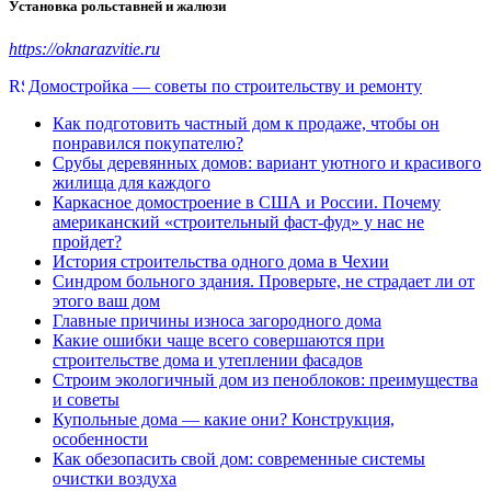
Установка рольставней и жалюзи
https://oknarazvitie.ru
Домостройка — советы по строительству и ремонту
Как подготовить частный дом к продаже, чтобы он
понравился покупателю?
Срубы деревянных домов: вариант уютного и красивого
жилища для каждого
Каркасное домостроение в США и России. Почему
американский «строительный фаст-фуд» у нас не
пройдет?
История строительства одного дома в Чехии
Синдром больного здания. Проверьте, не страдает ли от
этого ваш дом
Главные причины износа загородного дома
Какие ошибки чаще всего совершаются при
строительстве дома и утеплении фасадов
Строим экологичный дом из пеноблоков: преимущества
и советы
Купольные дома — какие они? Конструкция,
особенности
Как обезопасить свой дом: современные системы
очистки воздуха