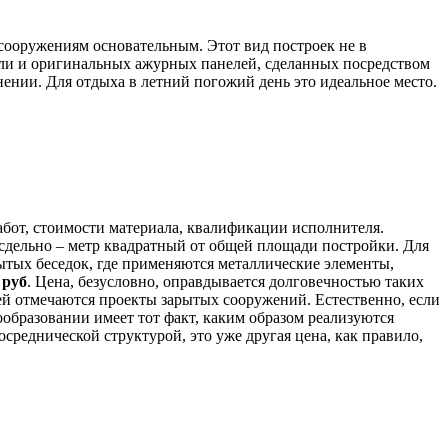
сооружениям основательным. Этот вид построек не в
вли и оригинальных ажурных панелей, сделанных посредством
нении. Для отдыха в летний погожий день это идеальное место.
абот, стоимости материала, квалификации исполнителя.
 сдельно – метр квадратный от общей площади постройки. Для
тых беседок, где применяются металлические элементы,
 руб
. Цена, безусловно, оправдывается долговечностью таких
й отмечаются проекты зарытых сооружений. Естественно, если
образовании имеет тот факт, каким образом реализуются
среднической структурой, это уже другая цена, как правило,