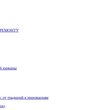
 РЕМОНТУ
ой хижины
: от традиций к инновациям
ки»