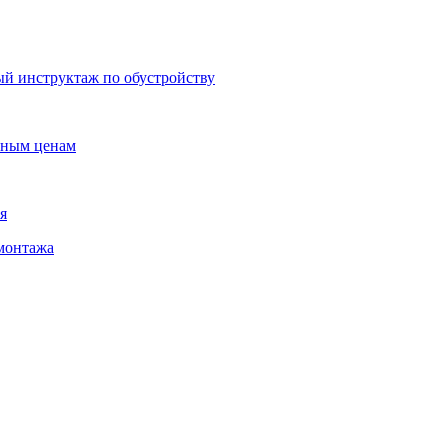
ый инструктаж по обустройству
упным ценам
я
 монтажа