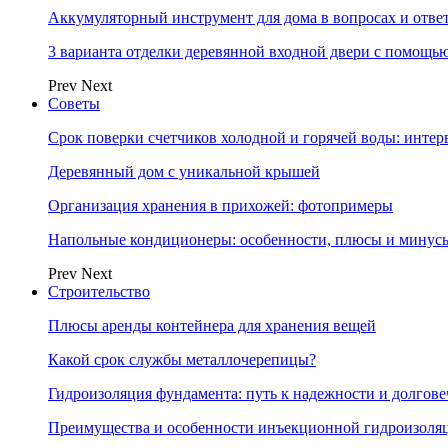
Аккумуляторный инструмент для дома в вопросах и отве
3 варианта отделки деревянной входной двери с помощь
Prev
Next
Советы
Срок поверки счетчиков холодной и горячей воды: инте
Деревянный дом с уникальной крышей
Организация хранения в прихожей: фотопримеры
Напольные кондиционеры: особенности, плюсы и минус
Prev
Next
Строительство
Плюсы аренды контейнера для хранения вещей
Какой срок службы металлочерепицы?
Гидроизоляция фундамента: путь к надежности и долгове
Преимущества и особенности инъекционной гидроизоля