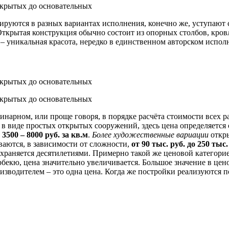
руются в разных вариантах исполнения, конечно же, уступают 
Открытая конструкция обычно состоит из опорных столбов, кро
– уникальная красота, нередко в единственном авторском испол
инарном, или проще говоря, в порядке расчёта стоимости всех р
ы в виде простых открытых сооружений, здесь цена определяется
е
3500 – 8000 руб. за кв.м
.
Более художественные вариации
откры
аются, в зависимости от сложности,
от 90 тыс. руб. до 250 тыс.
раняется десятилетиями. Примерно такой же ценовой категорие
екю, цена значительно увеличивается. Большое значение в цено
водителем – это одна цена. Когда же постройки реализуются по