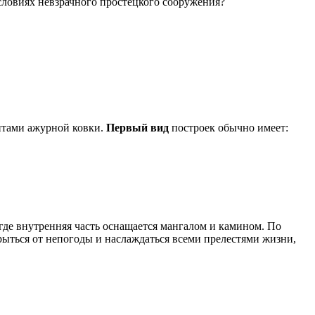
словиях невзрачного простецкого сооружения?
нтами ажурной ковки.
Первый вид
построек обычно имеет:
 где внутренняя часть оснащается мангалом и камином. По
рыться от непогоды и наслаждаться всеми прелестями жизни,