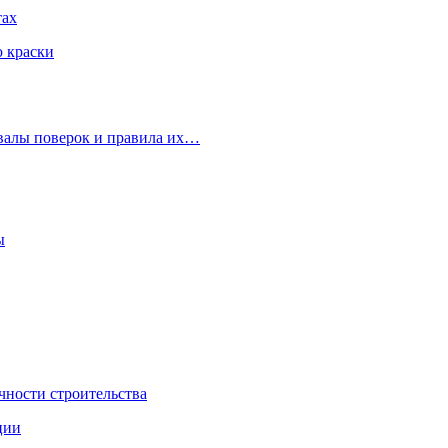
тах
ю краски
рвалы поверок и правила их…
ы
чности строительства
ции