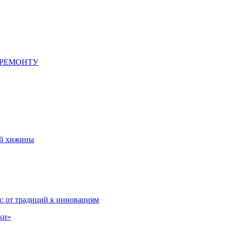
 РЕМОНТУ
ой хижины
: от традиций к инновациям
ки»