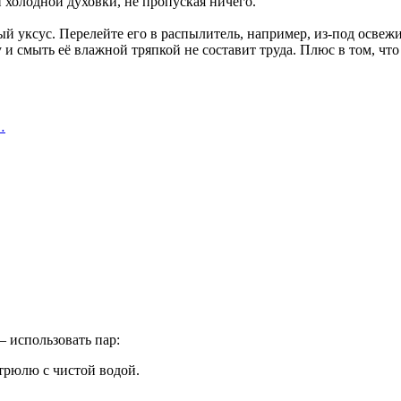
 холодной духовки, не пропуская ничего.
 уксус. Перелейте его в распылитель, например, из-под освежи
у и смыть её влажной тряпкой не составит труда. Плюс в том, что
…
 использовать пар:
трюлю с чистой водой.