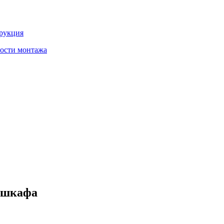
трукция
ности монтажа
о шкафа