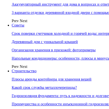
Аккумуляторный инструмент для дома в вопросах и отве
3 варианта отделки деревянной входной двери с помощь
Prev
Next
Советы
Срок поверки счетчиков холодной и горячей воды: инте
Деревянный дом с уникальной крышей
Организация хранения в прихожей: фотопримеры
Напольные кондиционеры: особенности, плюсы и минус
Prev
Next
Строительство
Плюсы аренды контейнера для хранения вещей
Какой срок службы металлочерепицы?
Гидроизоляция фундамента: путь к надежности и долгове
Преимущества и особенности инъекционной гидроизоля