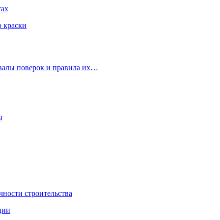
тах
ю краски
рвалы поверок и правила их…
ы
чности строительства
ции