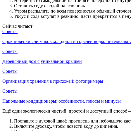
Натереть это самодельной пастой все поверхности внутри
Оставить соду с водой на всю ночь.
Утром распылить по всем поверхностям обычный столовый
Уксус и сода вступят в реакцию, паста превратится в пен
Сейчас читают:
Советы
Срок поверки счетчиков холодной и горячей воды: интервалы
Советы
Деревянный дом с уникальной крышей
Советы
Организация хранения в прихожей: фотопримеры
Советы
Напольные кондиционеры: особенности, плюсы и минусы
Ещё один экологически чистый, простой и доступный способ —
Поставьте в духовой шкаф противень или небольшую кас
Включите духовку, чтобы довести воду до кипения.