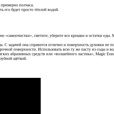
 примерно полчаса.
ь его будет просто тёплой водой.
ию «самоочистки», сметите, уберите все крошки и остатки еды. 
. С задачей она справится отлично и поверхность духовки не п
рочной поверхности. Использовать всю ту же пасту из соды и во
их абразивных средств или «волшебного ластика», Magic Eraser
 зубной щёткой.