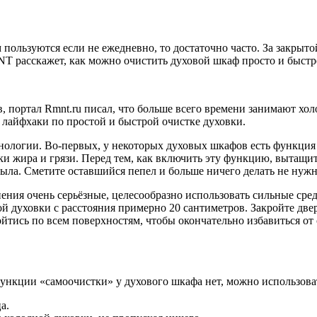
ользуются если не ежедневно, то достаточно часто. За закрыт
NT расскажет, как можно очистить духовой шкаф просто и быстр
в, портал Rmnt.ru писал, что больше всего времени занимают хо
 лайфхаки по простой и быстрой очистке духовки.
нологии. Во-первых, у некоторых духовых шкафов есть функция
и жира и грязи. Перед тем, как включить эту функцию, вытащите
тыла. Сметите оставшийся пепел и больше ничего делать не нужн
ения очень серьёзные, целесообразно использовать сильные сре
ой духовки с расстояния примерно 20 сантиметров. Закройте дв
ойтись по всем поверхностям, чтобы окончательно избавиться от
ункции «самоочистки» у духового шкафа нет, можно использова
а.