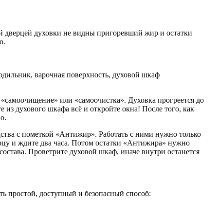
ой дверцей духовки не видны пригоревший жир и остатки
о.
лодильник, варочная поверхность, духовой шкаф
 «самоочищение» или «самоочистка». Духовка прогреется до
 из духового шкафа всё и откройте окна! После того, как
о.
дства с пометкой «Антижир». Работать с ними нужно только
ерцу и ждите два часа. Потом остатки «Антижира» нужно
 состава. Проветрите духовой шкаф, иначе внутри останется
ть простой, доступный и безопасный способ: