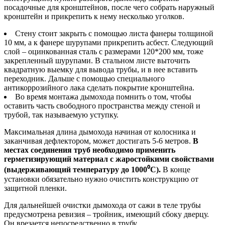
посадочные для кронштейнов, после чего собрать наружный
кронштейн и прикрепить к нему несколько уголков.
Стену стоит закрыть с помощью листа фанеры толщиной
10 мм, а к фанере шурупами прикрепить асбест. Следующий
слой – оцинкованная сталь с размерами 120*200 мм, тоже
закрепленный шурупами. В стальном листе выточить
квадратную выемку для вывода трубы, и в нее вставить
переходник. Дальше с помощью специального
антикоррозийного лака сделать покрытие кронштейна.
Во время монтажа дымохода помнить о том, чтобы
оставить часть свободного пространства между стеной и
трубой, так называемую уступку.
Максимальная длина дымохода начиная от колосника и
заканчивая дефлектором, может достигать 5-6 метров.
В
местах соединения труб необходимо применить
герметизирующий материал с жаростойкими свойствами
(выдерживающий температуру до 1000⁰C).
В конце
установки обязательно нужно очистить конструкцию от
защитной пленки.
Для дальнейшей очистки дымохода от сажи в теле трубы
предусмотрена ревизия – тройник, имеющий сбоку дверцу.
Он врезается непосредственно в трубу.