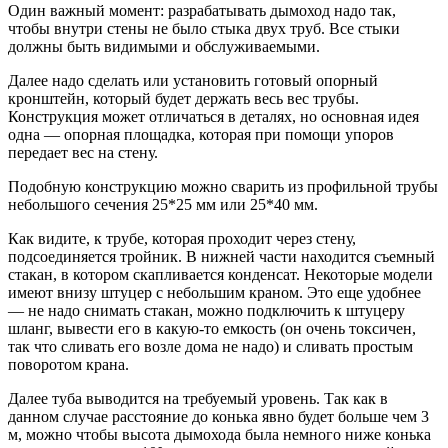
Один важный момент: разрабатывать дымоход надо так,
чтобы внутри стены не было стыка двух труб. Все стыки
должны быть видимыми и обслуживаемыми.
Далее надо сделать или установить готовый опорный
кронштейн, который будет держать весь вес трубы.
Конструкция может отличаться в деталях, но основная идея
одна — опорная площадка, которая при помощи упоров
передает вес на стену.
Подобную конструкцию можно сварить из профильной трубы
небольшого сечения 25*25 мм или 25*40 мм.
Как видите, к трубе, которая проходит через стену,
подсоединяется тройник. В нижней части находится съемный
стакан, в котором скапливается конденсат. Некоторые модели
имеют внизу штуцер с небольшим краном. Это еще удобнее
— не надо снимать стакан, можно подключить к штуцеру
шланг, вывести его в какую-то емкость (он очень токсичен,
так что сливать его возле дома не надо) и сливать простым
поворотом крана.
Далее туба выводится на требуемый уровень. Так как в
данном случае расстояние до конька явно будет больше чем 3
м, можно чтобы высота дымохода была немного ниже конька