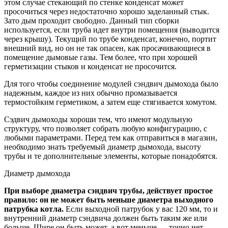
этом случае стекающий по стенке конденсат может
просочиться через недостаточно хорошо заделанный стык.
Зато дым проходит свободно. Данный тип сборки
используется, если труба идет внутри помещения (выводится
через крышу). Текущий по трубе конденсат, конечно, портит
внешний вид, но он не так опасен, как просачивающиеся в
помещение дымовые газы. Тем более, что при хорошей
герметизации стыков и конденсат не просочится.
Для того чтобы соединение модулей сэндвич дымохода было
надежным, каждое из них обычно промазывается
термостойким герметиком, а затем еще стягивается хомутом.
Сэдвич дымоходы хороши тем, что имеют модульную
структуру, что позволяет собрать любую конфигурацию, с
любыми параметрами. Перед тем как отправиться в магазин,
необходимо знать требуемый диаметр дымохода, высоту
трубы и те дополнительные элементы, которые понадобятся.
Диаметр дымохода
При выборе диаметра сэндвич трубы, действует простое
правило: он не может быть меньше диаметра выходного
патрубка котла.
Если выходной патрубок у вас 120 мм, то и
внутренний диаметр сэндвича должен быть таким же или
больше. Шире он быть может, а вот меньше — точно нет,