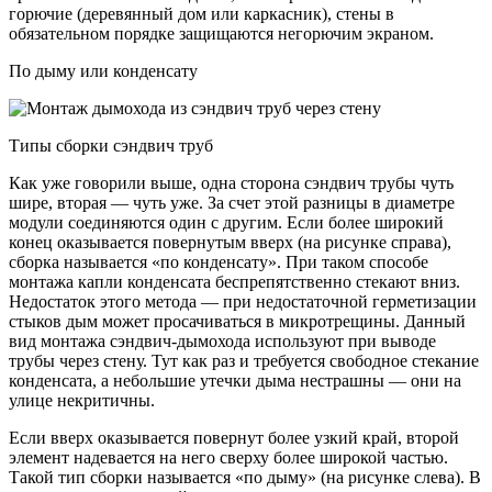
горючие (деревянный дом или каркасник), стены в
обязательном порядке защищаются негорючим экраном.
По дыму или конденсату
Типы сборки сэндвич труб
Как уже говорили выше, одна сторона сэндвич трубы чуть
шире, вторая — чуть уже. За счет этой разницы в диаметре
модули соединяются один с другим. Если более широкий
конец оказывается повернутым вверх (на рисунке справа),
сборка называется «по конденсату». При таком способе
монтажа капли конденсата беспрепятственно стекают вниз.
Недостаток этого метода — при недостаточной герметизации
стыков дым может просачиваться в микротрещины. Данный
вид монтажа сэндвич-дымохода используют при выводе
трубы через стену. Тут как раз и требуется свободное стекание
конденсата, а небольшие утечки дыма нестрашны — они на
улице некритичны.
Если вверх оказывается повернут более узкий край, второй
элемент надевается на него сверху более широкой частью.
Такой тип сборки называется «по дыму» (на рисунке слева). В