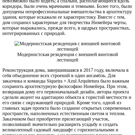
невозможно было ходить; а спальни, располагающиеся вдоль
коридора, были очень мрачными и темными. Более того, были
допущены непрофессиональные вмешательства в архитектуру
здания, которые искажали ее характеристику. Вместе с тем,
дом сохранил характерные для творчества Нимейера черты,
которые выражались, прежде всего, в щедрых пространствах,
интегрированных с природой.
Модернистская резиденция с внешней винтовой
лестницей
Реконструкция дома, завершившаяся в 2017 году, включала в
себя объединение всех строений в один ансамбль. Для
заказчика и команды Siqueira + Azul Arquitetura было важным
сохранить архитектурную философию Нимейера. При этом,
возвращая дому его первоначальный дизайн, авторы проекта
сделали акцент на адаптацию объекта к гористой местности и
его связи с окружающей природой. Кроме того, одной из
главных задач проекта было создание открытых современных
пространств, наполненных естественным светом и теплом.
Заказчиком был приобретен прилегающий участок,
позволивший значительно расширить усадьбу и создать
великолепный садовый ландшафт с горизонтальными и