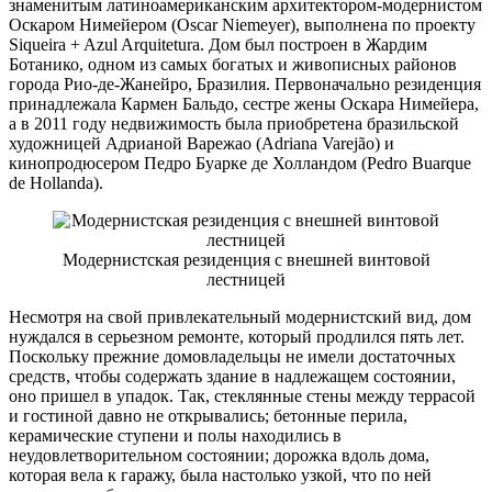
знаменитым латиноамериканским архитектором-модернистом
Оскаром Нимейером (Oscar Niemeyer), выполнена по проекту
Siqueira + Azul Arquitetura. Дом был построен в Жардим
Ботанико, одном из самых богатых и живописных районов
города Рио-де-Жанейро, Бразилия. Первоначально резиденция
принадлежала Кармен Бальдо, сестре жены Оскара Нимейера,
а в 2011 году недвижимость была приобретена бразильской
художницей Адрианой Варежао (Adriana Varejão) и
кинопродюсером Педро Буарке де Холландом (Pedro Buarque
de Hollanda).
Модернистская резиденция с внешней винтовой
лестницей
Несмотря на свой привлекательный модернистский вид, дом
нуждался в серьезном ремонте, который продлился пять лет.
Поскольку прежние домовладельцы не имели достаточных
средств, чтобы содержать здание в надлежащем состоянии,
оно пришел в упадок. Так, стеклянные стены между террасой
и гостиной давно не открывались; бетонные перила,
керамические ступени и полы находились в
неудовлетворительном состоянии; дорожка вдоль дома,
которая вела к гаражу, была настолько узкой, что по ней