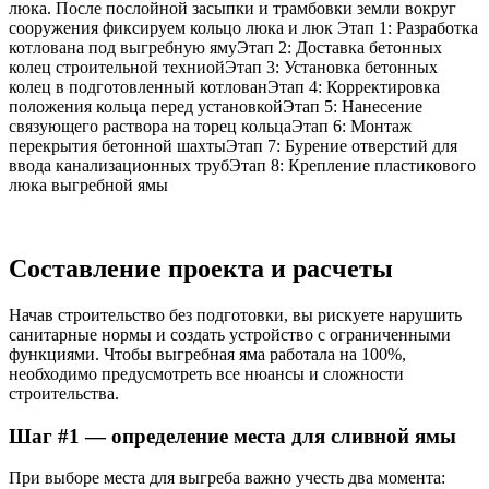
люка. После послойной засыпки и трамбовки земли вокруг
сооружения фиксируем кольцо люка и люк Этап 1: Разработка
котлована под выгребную ямуЭтап 2: Доставка бетонных
колец строительной техниойЭтап 3: Установка бетонных
колец в подготовленный котлованЭтап 4: Корректировка
положения кольца перед установкойЭтап 5: Нанесение
связующего раствора на торец кольцаЭтап 6: Монтаж
перекрытия бетонной шахтыЭтап 7: Бурение отверстий для
ввода канализационных трубЭтап 8: Крепление пластикового
люка выгребной ямы
Составление проекта и расчеты
Начав строительство без подготовки, вы рискуете нарушить
санитарные нормы и создать устройство с ограниченными
функциями. Чтобы выгребная яма работала на 100%,
необходимо предусмотреть все нюансы и сложности
строительства.
Шаг #1 — определение места для сливной ямы
При выборе места для выгреба важно учесть два момента: