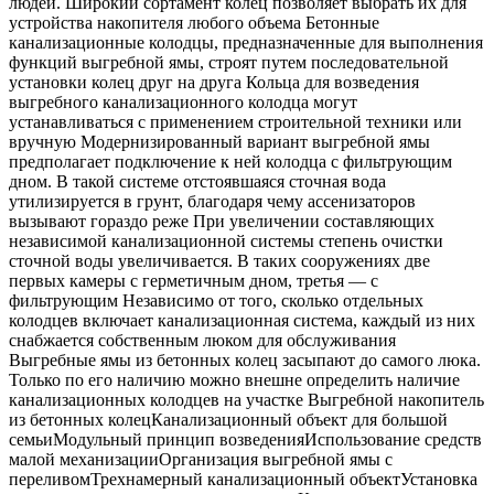
людей. Широкий сортамент колец позволяет выбрать их для
устройства накопителя любого объема Бетонные
канализационные колодцы, предназначенные для выполнения
функций выгребной ямы, строят путем последовательной
установки колец друг на друга Кольца для возведения
выгребного канализационного колодца могут
устанавливаться с применением строительной техники или
вручную Модернизированный вариант выгребной ямы
предполагает подключение к ней колодца с фильтрующим
дном. В такой системе отстоявшаяся сточная вода
утилизируется в грунт, благодаря чему ассенизаторов
вызывают гораздо реже При увеличении составляющих
независимой канализационной системы степень очистки
сточной воды увеличивается. В таких сооружениях две
первых камеры с герметичным дном, третья — с
фильтрующим Независимо от того, сколько отдельных
колодцев включает канализационная система, каждый из них
снабжается собственным люком для обслуживания
Выгребные ямы из бетонных колец засыпают до самого люка.
Только по его наличию можно внешне определить наличие
канализационных колодцев на участке Выгребной накопитель
из бетонных колецКанализационный объект для большой
семьиМодульный принцип возведенияИспользование средств
малой механизацииОрганизация выгребной ямы с
переливомТрехнамерный канализационный объектУстановка