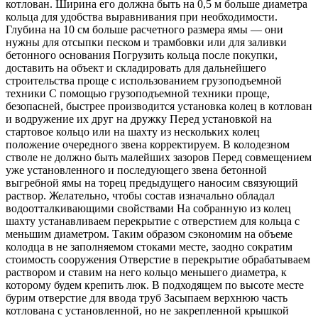
котлован. Ширина его должна быть на 0,5 м больше диаметра
кольца для удобства выравнивания при необходимости.
Глубина на 10 см больше расчетного размера ямы — они
нужны для отсыпки песком и трамбовки или для заливки
бетонного основания Погрузить кольца после покупки,
доставить на объект и складировать для дальнейшего
строительства проще с использованием грузоподъемной
техники С помощью грузоподъемной техники проще,
безопасней, быстрее производится установка колец в котлован
и водружение их друг на дружку Перед установкой на
стартовое кольцо или на шахту из нескольких колец
положение очередного звена корректируем. В колодезном
стволе не должно быть малейших зазоров Перед совмещением
уже установленного и последующего звена бетонной
выгребной ямы на торец предыдущего наносим связующий
раствор. Желательно, чтобы состав изначально обладал
водоотталкивающими свойствами На собранную из колец
шахту устанавливаем перекрытие с отверстием для кольца с
меньшим диаметром. Таким образом сэкономим на объеме
колодца в не заполняемом стоками месте, заодно сократим
стоимость сооружения Отверстие в перекрытие обрабатываем
раствором и ставим на него кольцо меньшего диаметра, к
которому будем крепить люк. В подходящем по высоте месте
бурим отверстие для ввода труб Засыпаем верхнюю часть
котлована с установленной, но не закрепленной крышкой