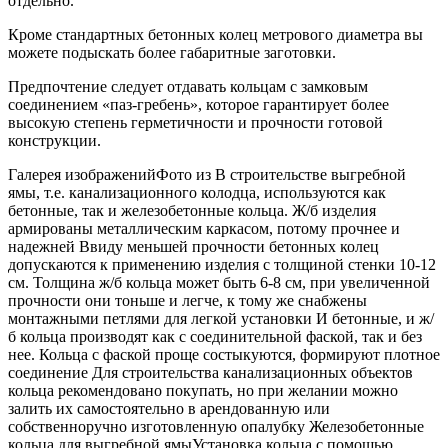
отдельно.
Кроме стандартных бетонных колец метрового диаметра вы
можете подыскать более габаритные заготовки.
Предпочтение следует отдавать кольцам с замковым
соединением «паз-гребень», которое гарантирует более
высокую степень герметичности и прочности готовой
конструкции.
Галерея изображенийФото из В строительстве выгребной
ямы, т.е. канализационного колодца, используются как
бетонные, так и железобетонные кольца. Ж/б изделия
армированы металлическим каркасом, потому прочнее и
надежней Ввиду меньшей прочности бетонных колец
допускаются к применению изделия с толщиной стенки 10-12
см. Толщина ж/б кольца может быть 6-8 см, при увеличенной
прочности они тоньше и легче, к тому же снабжены
монтажными петлями для легкой установки И бетонные, и ж/
б кольца производят как с соединительной фаской, так и без
нее. Кольца с фаской проще состыкуются, формируют плотное
соединение Для строительства канализационных объектов
кольца рекомендовано покупать, но при желании можно
залить их самостоятельно в арендованную или
собственноручно изготовленную опалубку Железобетонные
кольца для выгребной ямыУстановка кольца с помощью