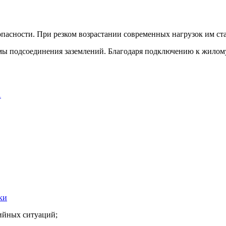
зопасности. При резком возрастании современных нагрузок им с
емы подсоединения заземлений. Благодаря подключению к жилом
…
ки
ийных ситуаций;