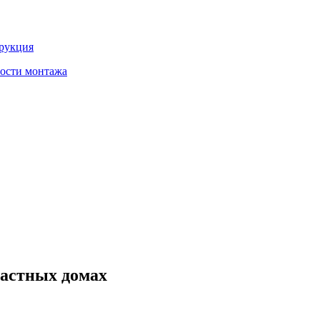
трукция
ности монтажа
частных домах