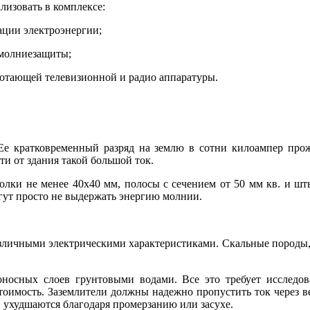
лизовать в комплексе:
ации электроэнергии;
 молниезащиты;
отающей телевизионной и радио аппаратуры.
Ее кратковременный разряд на землю в сотни килоампер прож
ти от здания такой большой ток.
голки не менее 40х40 мм, полосы с сечением от 50 мм кв. и ш
гут просто не выдержать энергию молнии.
различными электрическими характеристиками. Скальные породы, 
оносных слоев грунтовыми водами. Все это требует исследов
и стоимость. Заземлители должны надежно пропустить ток через
 ухудшаются благодаря промерзанию или засухе.