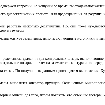
подвержен коррозии. Ее чешуйки со временем отодвигают частицы
 его диэлектрических свойств. Для предохранения от разруше
ны работать несколько десятилетий. Но, они тоже нуждаются 
лом и грунтом.
ества контура заземления, используют мощные источники и изм
 определенном удалении два контрольных штыря, выполняющие 
контрольные штыри, а потом на заземлитель контура и поочередн
на схеме. По полученным данным производятся вычисления. Ху
замеры выполняет оператор вручную. Оснащенные микропроце
рией описан для того, чтобы показать, что обычные тестеры, 