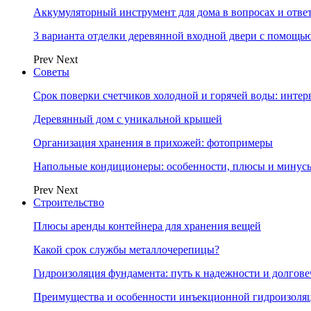
Аккумуляторный инструмент для дома в вопросах и отве
3 варианта отделки деревянной входной двери с помощь
Prev
Next
Советы
Срок поверки счетчиков холодной и горячей воды: инте
Деревянный дом с уникальной крышей
Организация хранения в прихожей: фотопримеры
Напольные кондиционеры: особенности, плюсы и минус
Prev
Next
Строительство
Плюсы аренды контейнера для хранения вещей
Какой срок службы металлочерепицы?
Гидроизоляция фундамента: путь к надежности и долгове
Преимущества и особенности инъекционной гидроизоля