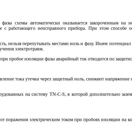
фазы схемы автоматически оказывается закороченным на но
ие с работающего неисправного прибора. При этом способе 
ть, нельзя перепутывать местами ноль и фазу. Иначе потенциал 
учения электротравм.
 при пробое изоляции фазы аварийный ток отводится по защитн
вление тока утечки через защитный ноль, снимают напряжение с
орудованных на систему TN-C-S, в которой дополнительно зазе
 от поражения электрическим током при пробоях изоляции на ко