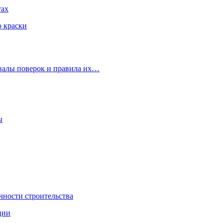
тах
ю краски
рвалы поверок и правила их…
ы
чности строительства
ции