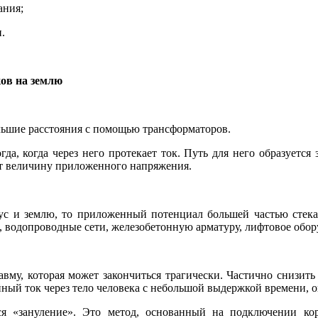
ания;
.
ов на землю
льшие расстояния с помощью трансформаторов.
да, когда через него протекает ток. Путь для него образуется
ет величину приложенного напряжения.
ус и землю, то приложенный потенциал большей частью стека
, водопроводные сети, железобетонную арматуру, лифтовое об
равму, которая может закончиться трагически. Частично снизи
й ток через тело человека с небольшой выдержкой времени, ог
тся «зануление». Это метод, основанный на подключении к