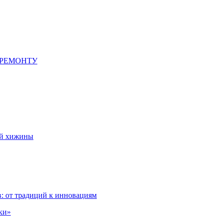
 РЕМОНТУ
ой хижины
: от традиций к инновациям
ки»