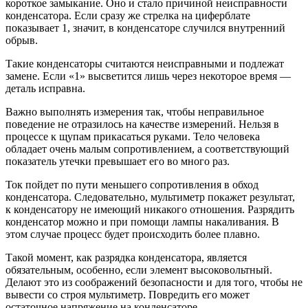
короткое замыкание. Оно и стало причиной неисправности
конденсатора. Если сразу же стрелка на циферблате
показывает 1, значит, в конденсаторе случился внутренний
обрыв.
Такие конденсаторы считаются неисправными и подлежат
замене. Если «1» высветится лишь через некоторое время —
деталь исправна.
Важно выполнять измерения так, чтобы неправильное
поведение не отразилось на качестве измерений. Нельзя в
процессе к щупам прикасаться руками. Тело человека
обладает очень малым сопротивлением, а соответствующий
показатель утечки превышает его во много раз.
Ток пойдет по пути меньшего сопротивления в обход
конденсатора. Следовательно, мультиметр покажет результат,
к конденсатору не имеющий никакого отношения. Разрядить
конденсатор можно и при помощи лампы накаливания. В
этом случае процесс будет происходить более плавно.
Такой момент, как разрядка конденсатора, является
обязательным, особенно, если элемент высоковольтный.
Делают это из соображений безопасности и для того, чтобы не
вывести со строя мультиметр. Повредить его может
остаточное напряжение на конденсаторе.