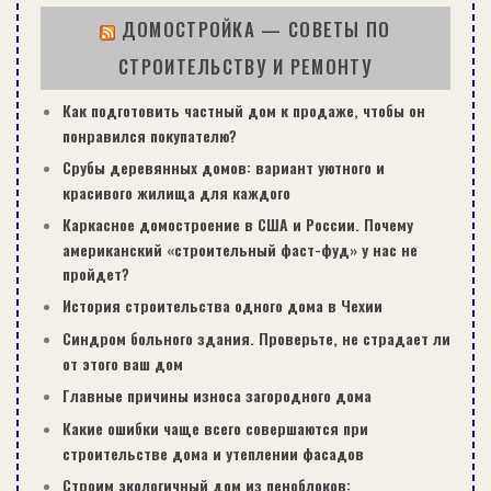
ДОМОСТРОЙКА — СОВЕТЫ ПО
СТРОИТЕЛЬСТВУ И РЕМОНТУ
Как подготовить частный дом к продаже, чтобы он
Как уложить стяжку?
понравился покупателю?
Срубы деревянных домов: вариант уютного и
красивого жилища для каждого
Черновая стяжка.
Раствор, приготовленный из
Каркасное домостроение в США и России. Почему
цемента и песка, должен быть пластичным, не
американский «строительный фаст-фуд» у нас не
должен рассыпаться, а если используется сухая
пройдет?
смесь, то ее нужно приготовить в соответствии с
История строительства одного дома в Чехии
указаниями на упаковке. Работу начинают от
Синдром больного здания. Проверьте, не страдает ли
одной из стен. Обычно раствор укладывают
от этого ваш дом
лопатой на покрытый жидким цементным
Главные причины износа загородного дома
тестом участок пола размером примерно 1 х 1 м
Какие ошибки чаще всего совершаются при
между двумя маячными рейками на уровень
строительстве дома и утеплении фасадов
чуть выше маяков. Затем при помощи рейки-
Строим экологичный дом из пеноблоков:
правила снимают верхний слой до намеченного