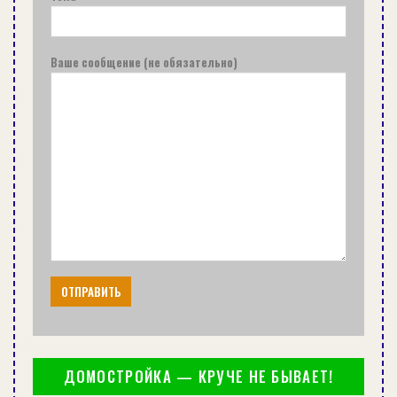
делят на
выравнивающие и
самовыравнивающиеся
.
Ваше сообщение (не обязательно)
Выравнивающие смеси
предназначены для
грубого выравнивания оснований, ликвидации
перепадов и неровностей — черновой стяжки.
После разведения водой они должны иметь
густую консистенцию, их можно укладывать
толстым слоем (до 100 мм). Слой выравнивают
правилом, но получить идеально ровную
поверхность трудно.
Самовыравнивающиеся смеси
(нивелир-
массы) предназначены для создания ровной
финишной поверхности, на которую уже можно
укладывать самые капризные напольные
ДОМОСТРОЙКА — КРУЧЕ НЕ БЫВАЕТ!
покрытия, — чистовой стяжки. Их разводят