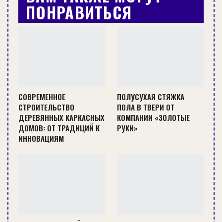
необходимую проектную отметку. Она также
ПОНРАВИТЬСЯ
обеспечивает требуемую твердость и прочность
основания. При устройстве теплого пола стяжка
защищает кабели или трубопроводы и
равномерно распределяет тепло по
поверхности. Кроме того, перекрытия над
холодными помещениями, например подвалом
СОВРЕМЕННОЕ
ПОЛУСУХАЯ СТЯЖКА
или подпольем, необходимо утеплять, а
СТРОИТЕЛЬСТВО
ПОЛА В ТВЕРИ ОТ
междуэтажные перекрытия —
ДЕРЕВЯННЫХ КАРКАСНЫХ
КОМПАНИИ «ЗОЛОТЫЕ
звукоизолировать, и стяжка фиксирует и
ДОМОВ: ОТ ТРАДИЦИЙ К
РУКИ»
ИННОВАЦИЯМ
защищает тепло- и звукоизоляцию в
конструкции.
При небрежном выполнении стяжки возможны
растрескивание, неравномерная усадка с
образованием неровностей, что со временем
приведет к деформации напольного покрытия.