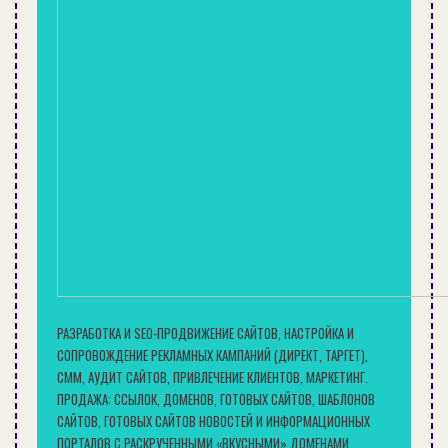
армирование слоя. Укладывать их можно
механическим или ручным способом. Время
высыхания, способ укладки и время
пригодности раствора к работе после
разведения указывают на упаковке.
Стяжки, которые делают из неразбавленных сухих
растворов, необходимо укреплять сверху слоем цемента или
гипса
Производят также
сухие смеси для
теплоизоляционной стяжки
со специальными
наполнителями из перлита, керамики,
РАЗРАБОТКА И SEO-ПРОДВИЖЕНИЕ САЙТОВ, НАСТРОЙКА И
пенополистирола и др. Использование «теплой»
СОПРОВОЖДЕНИЕ РЕКЛАМНЫХ КАМПАНИЙ (ДИРЕКТ, ТАРГЕТ),
стяжки обеспечит одновременно
СММ, АУДИТ САЙТОВ, ПРИВЛЕЧЕНИЕ КЛИЕНТОВ, МАРКЕТИНГ.
теплоизоляцию, звукоизоляцию и
ПРОДАЖА: ССЫЛОК, ДОМЕНОВ, ГОТОВЫХ САЙТОВ, ШАБЛОНОВ
САЙТОВ, ГОТОВЫХ САЙТОВ НОВОСТЕЙ И ИНФОРМАЦИОННЫХ
выравнивание поверхности. Но, как правило, ее
ПОРТАЛОВ С РАСКРУЧЕННЫМИ «ВКУСНЫМИ» ДОМЕНАМИ.