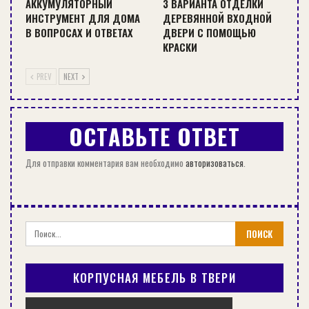
АККУМУЛЯТОРНЫЙ
3 ВАРИАНТА ОТДЕЛКИ
Поэтому необходимы тщательная подготовка к
ИНСТРУМЕНТ ДЛЯ ДОМА
ДЕРЕВЯННОЙ ВХОДНОЙ
укладке, правильная дозировка составляющих,
В ВОПРОСАХ И ОТВЕТАХ
ДВЕРИ С ПОМОЩЬЮ
обоснованный выбор толщины стяжки,
КРАСКИ
выдерживание требуемых технологией
PREV
NEXT
временных интервалов между этапами работы.
Проше добиться высокого качества стяжки,
используя специальные сухие смеси.
ОСТАВЬТЕ ОТВЕТ
Для отправки комментария вам необходимо
авторизоваться
.
Оглавление:
Какой бывает стяжка?
По
технологии изготовления
различают
КОРПУСНАЯ МЕБЕЛЬ В ТВЕРИ
«мокрую» и «сухую» (сборную) стяжки
. Для