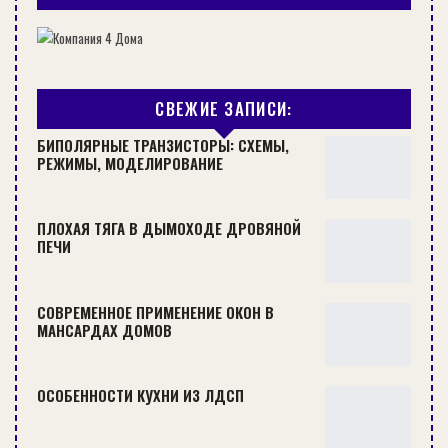
самовыравнивающуюся смесь. Черновая стяжка
должна быть толщиной не менее 20 мм,
чистовая — 3-20 мм.
СВЕЖИЕ ЗАПИСИ:
БИПОЛЯРНЫЕ ТРАНЗИСТОРЫ: СХЕМЫ,
1. Плита перекрытия 2. Теплоизоляция 3. Гидроизоляция 4.
РЕЖИМЫ, МОДЕЛИРОВАНИЕ
Армированная стяжка 5. Стена или перегородка
По способу соединения с основанием стяжка
может быть
сплошная
, прочно сцепленная с
ПЛОХАЯ ТЯГА В ДЫМОХОДЕ ДРОВЯНОЙ
ПЕЧИ
нижележащим слоем перекрытия, и
«плавающая»
, не связанная ни с перекрытием,
ни со стеной. «Плавающую» стяжку выбирают,
СОВРЕМЕННОЕ ПРИМЕНЕНИЕ ОКОН В
если в конструкции необходима
МАНСАРДАХ ДОМОВ
гидроизоляционная пленка, тепло- и
звукоизоляция. Толщина слоя такой стяжки, как
ОСОБЕННОСТИ КУХНИ ИЗ ЛДСП
правило, не менее 35 мм.