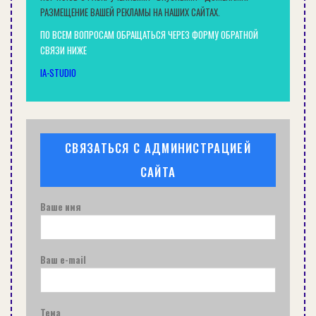
необходимо укрепить сверху слоем цементной
РАЗМЕЩЕНИЕ ВАШЕЙ РЕКЛАМЫ НА НАШИХ САЙТАХ.
или гипсовой стяжки.
ПО ВСЕМ ВОПРОСАМ ОБРАЩАТЬСЯ ЧЕРЕЗ ФОРМУ ОБРАТНОЙ
СВЯЗИ НИЖЕ
«Сухая» стяжка
— самая быстрая в
изготовлении, все работы по устройству пола
IA-STUDIO
можно выполнить буквально за один день. Для
нее используют ДВП, ДСП, гипсокартонные
листы или же специальные гипсоволокнистые
СВЯЗАТЬСЯ С АДМИНИСТРАЦИЕЙ
плиты. Есть также многослойные плиты для
сухой стяжки, в состав которых входит
САЙТА
влагоизолирующая пленка утеплитель и слой
гипсокартона, обеспечивающие одновременно
Ваше имя
гидро-, тепло- и звукоизоляцию, прочность,
жесткость. Такие плиты лишь недавно
Ваш e-mail
появилась на украинском рынке и
распространения еще не получили.
Смеси и на гипсовой, и на цементной основах
Тема