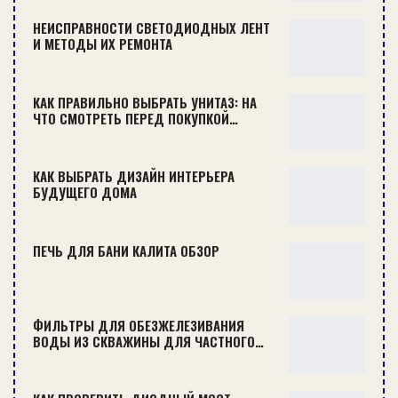
НЕИСПРАВНОСТИ СВЕТОДИОДНЫХ ЛЕНТ
Из чего делают стяжку?
И МЕТОДЫ ИХ РЕМОНТА
В качестве связующего в
составе стяжки
КАК ПРАВИЛЬНО ВЫБРАТЬ УНИТАЗ: НА
используют цемент или гипс
, наполнителем
ЧТО СМОТРЕТЬ ПЕРЕД ПОКУПКОЙ…
служит песок различных фракций, минеральные
и полимерные добавки обеспечивают
КАК ВЫБРАТЬ ДИЗАЙН ИНТЕРЬЕРА
улучшенные свойства смеси. При разведении
БУДУЩЕГО ДОМА
водой из этих составляющих получают раствор
необходимой консистенции.
ПЕЧЬ ДЛЯ БАНИ КАЛИТА ОБЗОР
Цементные стяжки
не боятся влаги, их можно
применять в конструкции пола любых
помещений. Используют сделанную вручную
ФИЛЬТРЫ ДЛЯ ОБЕЗЖЕЛЕЗИВАНИЯ
ВОДЫ ИЗ СКВАЖИНЫ ДЛЯ ЧАСТНОГО…
смесь из цемента и песка (традиционно в
соотношении 1:3) или специально
приготовленный пескобетон (готовые смеси