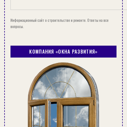
грунту или под ним расположены
неотапливаемый подвал или подполье, то под
стяжку необходимо уложить утеплитель и
Информационный сайт о строительстве и ремонте. Ответы на все
вопросы.
гидроизоляцию. Минеральную вату или
пенополистирол защищают
гидроизоляционной пленкой снизу и сверху, а
экструдированный пенополистирол – только
КОМПАНИЯ «ОКНА РАЗВИТИЯ»
снизу;
а на полу неотапливаемого подвала под
стяжку укладывают только слой гидроизоляции.
Инструменты для стяжки
Какие понадобятся
инструменты?