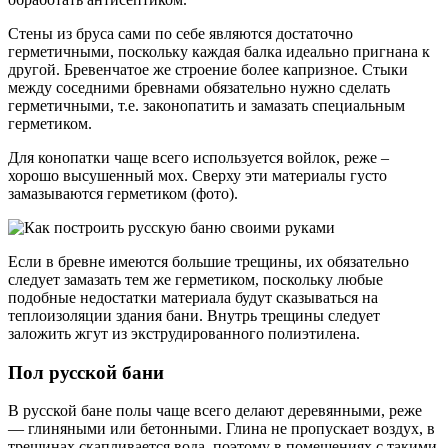
Стены из бруса сами по себе являются достаточно
герметичными, поскольку каждая балка идеально пригнана к
другой. Бревенчатое же строение более капризное. Стыки
между соседними бревнами обязательно нужно сделать
герметичными, т.е. законопатить и замазать специальным
герметиком.
Для конопатки чаще всего используется войлок, реже –
хорошо высушенный мох. Сверху эти материалы густо
замазываются герметиком (фото).
Если в бревне имеются большие трещины, их обязательно
следует замазать тем же герметиком, поскольку любые
подобные недостатки материала будут сказываться на
теплоизоляции здания бани. Внутрь трещины следует
заложить жгут из экструдированного полиэтилена.
Пол русской бани
В русской бане полы чаще всего делают деревянными, реже
— глиняными или бетонными. Глина не пропускает воздух, в
трещинах скапливается вода, поэтому в помещениях с такими