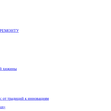
 РЕМОНТУ
ой хижины
: от традиций к инновациям
ки»