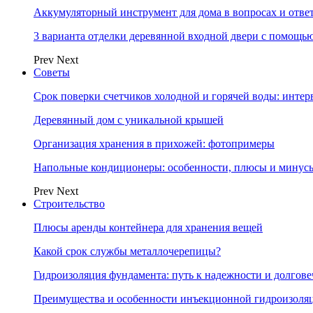
Аккумуляторный инструмент для дома в вопросах и отве
3 варианта отделки деревянной входной двери с помощь
Prev
Next
Советы
Срок поверки счетчиков холодной и горячей воды: инте
Деревянный дом с уникальной крышей
Организация хранения в прихожей: фотопримеры
Напольные кондиционеры: особенности, плюсы и минус
Prev
Next
Строительство
Плюсы аренды контейнера для хранения вещей
Какой срок службы металлочерепицы?
Гидроизоляция фундамента: путь к надежности и долгове
Преимущества и особенности инъекционной гидроизоля