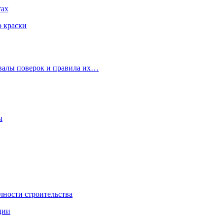
тах
ю краски
рвалы поверок и правила их…
ы
чности строительства
ции