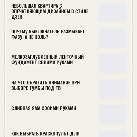
НЕБОЛЬШАЯ КВАРТИРА С
ВПЕЧАТЛЯЮЩИМ ДИЗАЙНОМ В СТИЛЕ
КАК ПОСТРОИТЬ ГОРКУ ИЗ СНЕГА ВО ДВОРЕ — ПОДРОБНАЯ…
ДЗЕН
БАНЯ
ПОЧЕМУ ВЫКЛЮЧАТЕЛЬ РАЗМЫКАЕТ
ФАЗУ, А НЕ НОЛЬ?
МЕЛКОЗАГЛУБЛЕННЫЙ ЛЕНТОЧНЫЙ
ФУНДАМЕНТ СВОИМИ РУКАМИ
НА ЧТО ОБРАТИТЬ ВНИМАНИЕ ПРИ
ВЫБОРЕ ТУМБЫ ПОД ТВ
СЛИВНАЯ ЯМА СВОИМИ РУКАМИ
КАК СДЕЛАТЬ ВОРОТА СВОИМИ РУКАМИ: ВИДЫ ВОРОТ И
ОСОБЕННОСТИ…
КАК ВЫБРАТЬ КРАСКОПУЛЬТ ДЛЯ
БАНЯ