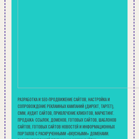
Итак, теперь напрямую будем отвечать на
вопрос, как сделать дверь из вагонки, а точнее
сказать, как ее облицевать.
Деревянную дверь обшить проще всего, здесь
важен алгоритм действия.
Она снимается с петель.
Укладывается на козлы или стол, можно
использовать два стула.
Отделочный материал обрезается под
необходимую длину.
РАЗРАБОТКА И SEO-ПРОДВИЖЕНИЕ САЙТОВ, НАСТРОЙКА И
Каждую панель вагонки устанавливают и
СОПРОВОЖДЕНИЕ РЕКЛАМНЫХ КАМПАНИЙ (ДИРЕКТ, ТАРГЕТ),
СММ, АУДИТ САЙТОВ, ПРИВЛЕЧЕНИЕ КЛИЕНТОВ, МАРКЕТИНГ.
крепят маленькими гвоздиками или
ПРОДАЖА: ССЫЛОК, ДОМЕНОВ, ГОТОВЫХ САЙТОВ, ШАБЛОНОВ
саморезами.
САЙТОВ, ГОТОВЫХ САЙТОВ НОВОСТЕЙ И ИНФОРМАЦИОННЫХ
ПОРТАЛОВ С РАСКРУЧЕННЫМИ «ВКУСНЫМИ» ДОМЕНАМИ.
В принципе, все. Как видите, ничего сложного.