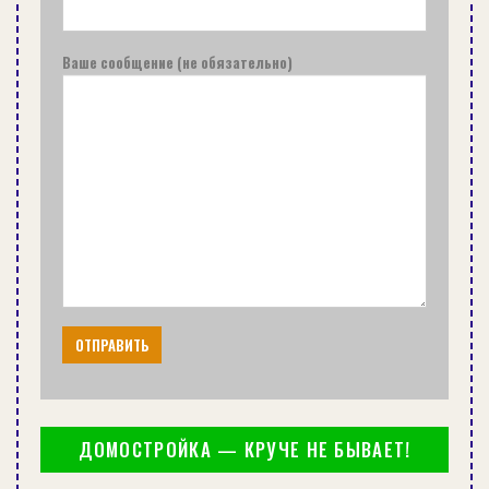
презентабельно, нужно, ох как постараться. Для
этого придется изготовить каркас.
Ваше сообщение (не обязательно)
То есть, сам отделочный материал на металл не
крепится (это усложняет работу до максимума).
А вот деревянный каркас, состоящий из
нескольких реек, будет проще прикрепить к
металлу (меньше работ, связанных с таким
процессом, как сверление).
Как это все происходит. Обычно металлические
двери + обшитые вагонкой требуют простого
каркаса, изготовленного из нетолстых реек или
брусков, которые монтируются по периметру
лицевой части. Для этого в первую очередь
подрезается каждая часть каркаса под
ДОМОСТРОЙКА — КРУЧЕ НЕ БЫВАЕТ!
необходимый размер. Затем в них сверлятся