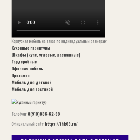
Каких-то особых инструментов для этого
процесса не нужно.
Здесь используются дрель, шуруповерт
Корпусная мебель на заказ по индивидуальным размерам:
(отвертка), строительный уровень, карандаш и
Кухонные гарнитуры
молоток.
Шкафы (купе, угловые, распашные)
Гардеробные
Теперь о том, что рекомендуют специалисты по
Офисная мебель
поводу самого материала, так сказать, полезные
Прихожие
Мебель для детской
советы.
Мебель для гостиной
Для отделки внутренних помещений, а
тем более дверей, необходимо
Телефон:
8(910)836-62-98
приобретать самый сухой материал
. Это
гарантия, что в процессе эксплуатации его
Официальный сайт:
https://fhk69.ru/
не поведет, не появятся зазоры между
панелями, не потрескается сами ламели.