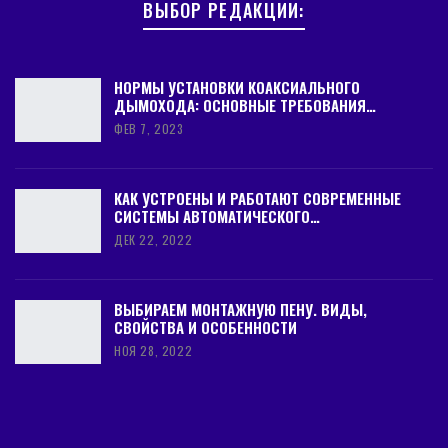
ВЫБОР РЕДАКЦИИ:
образование щелей между панелями или
полное их растрескивание. Перед началом
работы следует занести и оставить в
НОРМЫ УСТАНОВКИ КОАКСИАЛЬНОГО
ДЫМОХОДА: ОСНОВНЫЕ ТРЕБОВАНИЯ…
помещении рабочий материал на небольшой
ФЕВ 7, 2023
промежуток времени: таким образом, вагонка
должна привыкнуть к микроклимату и тем
самым достигнуть определенной температуры
КАК УСТРОЕНЫ И РАБОТАЮТ СОВРЕМЕННЫЕ
и влажности.
СИСТЕМЫ АВТОМАТИЧЕСКОГО…
ДЕК 22, 2022
Чтобы обеспечить ей более длительный срок
службы, следует обработать антисептиком и
ВЫБИРАЕМ МОНТАЖНУЮ ПЕНУ. ВИДЫ,
специальным огнеупорным средством. Кстати,
СВОЙСТВА И ОСОБЕННОСТИ
это также обеспечит определенный оттенок
НОЯ 28, 2022
панелям (ламели).
Отделать вагонкой можно, в основном, дверь
любой конструкции, как деревянную, так и