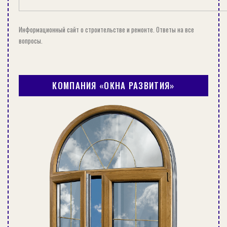
зависимости от выбранного метода
укладки.
Укладка начинается с левого края. Первая
Информационный сайт о строительстве и ремонте. Ответы на все
вопросы.
панель устанавливается точно по краю,
положение проверяется уровнем.
Крепление осуществляется финишными
гвоздями, так как они наименее заметны.
КОМПАНИЯ «ОКНА РАЗВИТИЯ»
Все следующие ламели стыкуются в паз
предыдущей и закрепляются таким же
способом. Торцы зашкуриваются.
Рекомендуется готовое изделие еще раз
покрыть лаком, а после высыхания –
установить на место фурнитуру.
На видео монтаж двери из вагонки своими