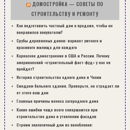
саморезами по металлу с помощью
ДОМОСТРОЙКА — СОВЕТЫ ПО
шуруповерта.
СТРОИТЕЛЬСТВУ И РЕМОНТУ
Если предполагается утепление двери,
Как подготовить частный дом к продаже, чтобы он
то следует установить обрешетку из
понравился покупателю?
деревянных реек. Каркас также
Срубы деревянных домов: вариант уютного и
фиксируется саморезами.
красивого жилища для каждого
Теплоизолятор – поролон, пенопласт,
Каркасное домостроение в США и России. Почему
нарезается по размерам и
американский «строительный фаст-фуд» у нас не
помещается между рейками
пройдет?
враспорку. При необходимости
История строительства одного дома в Чехии
материал можно приклеить к
Синдром больного здания. Проверьте, не страдает ли
поверхности полотна. Ламели плотно
от этого ваш дом
стыкуются и закрепляются на
Главные причины износа загородного дома
обрешетке финишными гвоздями.
Какие ошибки чаще всего совершаются при
строительстве дома и утеплении фасадов
Инструкция по самостоятельной обшивке
Строим экологичный дом из пеноблоков:
двери вагонкой.