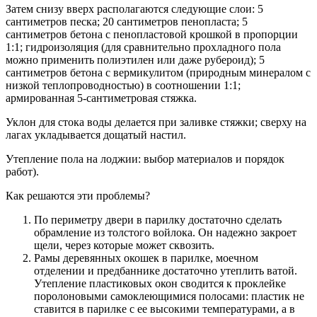
Затем снизу вверх располагаются следующие слои: 5
сантиметров песка; 20 сантиметров пенопласта; 5
сантиметров бетона с пенопластовой крошкой в пропорции
1:1; гидроизоляция (для сравнительно прохладного пола
можно применить полиэтилен или даже рубероид); 5
сантиметров бетона с вермикулитом (природным минералом с
низкой теплопроводностью) в соотношении 1:1;
армированная 5-сантиметровая стяжка.
Уклон для стока воды делается при заливке стяжки; сверху на
лагах укладывается дощатый настил.
Утепление пола на лоджии: выбор материалов и порядок
работ).
Как решаются эти проблемы?
По периметру двери в парилку достаточно сделать
обрамление из толстого войлока. Он надежно закроет
щели, через которые может сквозить.
Рамы деревянных окошек в парилке, моечном
отделении и предбаннике достаточно утеплить ватой.
Утепление пластиковых окон сводится к проклейке
поролоновыми самоклеющимися полосами: пластик не
ставится в парилке с ее высокими температурами, а в