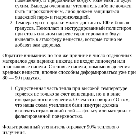
помещение). В предбаннике воздух тоже едва ли будет
сухим. Выводы очевидны: утеплитель либо не должен
быть гигроскопичным, либо должен защищаться
надежной паро- и гидроизоляцией.
Температура в парилке может достигать 100 и больше
градусов. Пенопласт и экструдированный полистирол
при столь сильном нагреве гарантированно будут
выделять в атмосферу вещества, которые точно не
добавят вам здоровья.
Обратите внимание: по той же причине в число отделочных
материалов для парилки никогда не входят линолеум или
пластиковые панели. Стеновые панели, помимо выделения
вредных веществ, вполне способны деформироваться уже при
80 — 90 градусах.
Существенная часть тепла при высокой температуре
теряется не только за счет конвекции, но и в виде
инфракрасного излучения. О чем это говорит? О том,
что наша схема утепления бани изнутри должна
включать отражающий слой — фольгу или материал с
фольгированной поверхностью.
Фольгированный утеплитель отражает 90% теплового
излучения.