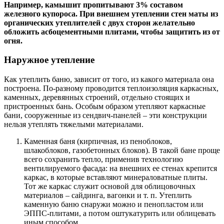
Например, камышит пропитывают 3% составом
железного купороса. При внешнем утеплении стен маты из
органических утеплителей с двух сторон желательно
обложить асбоцементными плитами, чтобы защитить из от
огня.
Наружное утепление
Как утеплить баню, зависит от того, из какого материала она
построена. По-разному проводится теплоизоляция каркасных,
каменных, деревянных строений, отдельно стоящих и
пристроенных бань. Особым образом утепляют каркасные
бани, сооруженные из сендвич-панелей – эти конструкции
нельзя утеплять тяжелыми материалами.
Каменная баня (кирпичная, из пеноблоков,
шлакоблоков, газобетонных блоков). В такой бане проще
всего сохранить тепло, применив технологию
вентилируемого фасада: на внешних ее стенах крепится
каркас, в которые вставляют минераловатные плиты.
Тот же каркас служит основой для облицовочных
материалов – сайдинга, вагонки и т. п. Утеплить
каменную баню снаружи можно и пенопластом или
ЭППС-плитами, а потом оштукатурить или облицевать
иным способом.