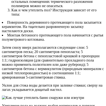
остальных помещениях термического разложения
полимеров можно не опасаться.
Как и чем утеплить пол? Инструкция зависит от его
типа:
Поверхность деревянного протекающего пола засыпается
керамзитом. На тщательно разровненную засыпку
настилаются доски.
Монтаж бетонного протекающего пола начинается с рытья
полуметрового котлована.
Затем снизу вверх располагаются следующие слои: 5
сантиметров песка; 20 сантиметров пенопласта; 5
сантиметров бетона с пенопластовой крошкой в пропорции
1:1; гидроизоляция (для сравнительно прохладного пола
можно применить полиэтилен или даже рубероид); 5
сантиметров бетона с вермикулитом (природным минералом с
низкой теплопроводностью) в соотношении 1:1;
армированная 5-сантиметровая стяжка.
Уклон для стока воды делается при заливке стяжки; сверху на
лагах укладывается дощатый настил.
Утепление пола на лоджии: выбор материалов и порядок