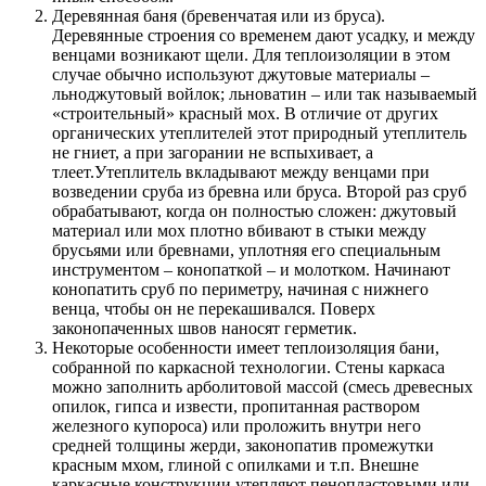
Деревянная баня (бревенчатая или из бруса).
Деревянные строения со временем дают усадку, и между
венцами возникают щели. Для теплоизоляции в этом
случае обычно используют джутовые материалы –
льноджутовый войлок; льноватин – или так называемый
«строительный» красный мох. В отличие от других
органических утеплителей этот природный утеплитель
не гниет, а при загорании не вспыхивает, а
тлеет.Утеплитель вкладывают между венцами при
возведении сруба из бревна или бруса. Второй раз сруб
обрабатывают, когда он полностью сложен: джутовый
материал или мох плотно вбивают в стыки между
брусьями или бревнами, уплотняя его специальным
инструментом – конопаткой – и молотком. Начинают
конопатить сруб по периметру, начиная с нижнего
венца, чтобы он не перекашивался. Поверх
законопаченных швов наносят герметик.
Некоторые особенности имеет теплоизоляция бани,
собранной по каркасной технологии. Стены каркаса
можно заполнить арболитовой массой (смесь древесных
опилок, гипса и извести, пропитанная раствором
железного купороса) или проложить внутри него
средней толщины жерди, законопатив промежутки
красным мхом, глиной с опилками и т.п. Внешне
каркасные конструкции утепляют пенопластовыми или