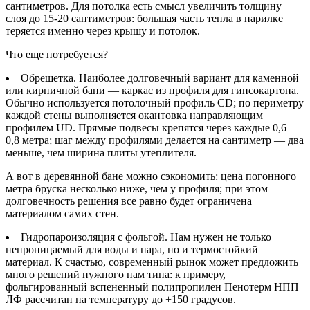
сантиметров. Для потолка есть смысл увеличить толщину
слоя до 15-20 сантиметров: большая часть тепла в парилке
теряется именно через крышу и потолок.
Что еще потребуется?
Обрешетка. Наиболее долговечный вариант для каменной
или кирпичной бани — каркас из профиля для гипсокартона.
Обычно используется потолочный профиль CD; по периметру
каждой стены выполняется окантовка направляющим
профилем UD. Прямые подвесы крепятся через каждые 0,6 —
0,8 метра; шаг между профилями делается на сантиметр — два
меньше, чем ширина плиты утеплителя.
А вот в деревянной бане можно сэкономить: цена погонного
метра бруска несколько ниже, чем у профиля; при этом
долговечность решения все равно будет ограничена
материалом самих стен.
Гидропароизоляция с фольгой. Нам нужен не только
непроницаемый для воды и пара, но и термостойкий
материал. К счастью, современный рынок может предложить
много решений нужного нам типа: к примеру,
фольгированный вспененный полипропилен Пенотерм НПП
ЛФ рассчитан на температуру до +150 градусов.