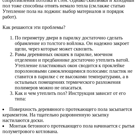
сопротивления потолка и стен. Однако сквозняки и холодный
пол тоже способны отнять немало тепла (см.также статью
Утепление пола на лоджии: выбор материалов и порядок
работ).
Как решаются эти проблемы?
По периметру двери в парилку достаточно сделать
обрамление из толстого войлока. Он надежно закроет
щели, через которые может сквозить.
Рамы деревянных окошек в парилке, моечном
отделении и предбаннике достаточно утеплить ватой.
Утепление пластиковых окон сводится к проклейке
поролоновыми самоклеющимися полосами: пластик не
ставится в парилке с ее высокими температурами, а в
остальных помещениях термического разложения
полимеров можно не опасаться.
Как и чем утеплить пол? Инструкция зависит от его
типа:
Поверхность деревянного протекающего пола засыпается
керамзитом. На тщательно разровненную засыпку
настилаются доски.
Монтаж бетонного протекающего пола начинается с рытья
полуметрового котлована.