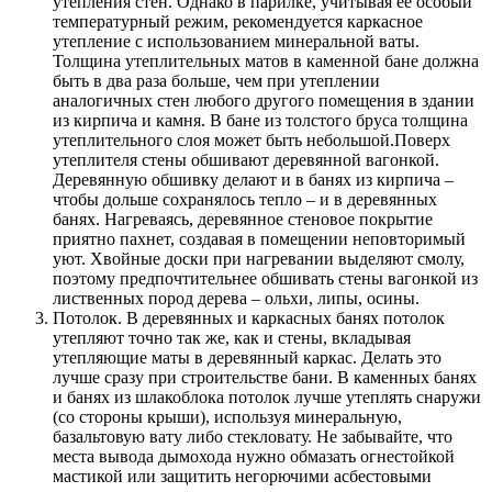
утепления стен. Однако в парилке, учитывая ее особый
температурный режим, рекомендуется каркасное
утепление с использованием минеральной ваты.
Толщина утеплительных матов в каменной бане должна
быть в два раза больше, чем при утеплении
аналогичных стен любого другого помещения в здании
из кирпича и камня. В бане из толстого бруса толщина
утеплительного слоя может быть небольшой.Поверх
утеплителя стены обшивают деревянной вагонкой.
Деревянную обшивку делают и в банях из кирпича –
чтобы дольше сохранялось тепло – и в деревянных
банях. Нагреваясь, деревянное стеновое покрытие
приятно пахнет, создавая в помещении неповторимый
уют. Хвойные доски при нагревании выделяют смолу,
поэтому предпочтительнее обшивать стены вагонкой из
лиственных пород дерева – ольхи, липы, осины.
Потолок. В деревянных и каркасных банях потолок
утепляют точно так же, как и стены, вкладывая
утепляющие маты в деревянный каркас. Делать это
лучше сразу при строительстве бани. В каменных банях
и банях из шлакоблока потолок лучше утеплять снаружи
(со стороны крыши), используя минеральную,
базальтовую вату либо стекловату. Не забывайте, что
места вывода дымохода нужно обмазать огнестойкой
мастикой или защитить негорючими асбестовыми