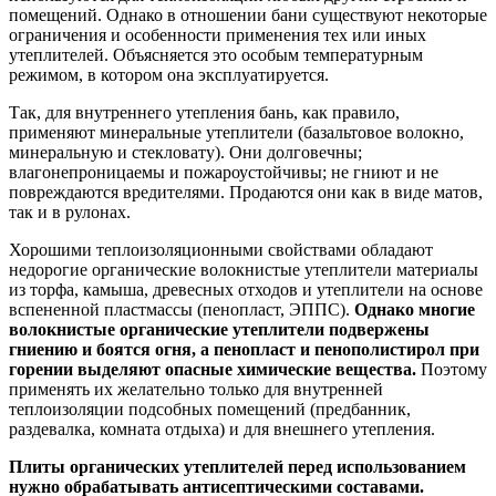
помещений. Однако в отношении бани существуют некоторые
ограничения и особенности применения тех или иных
утеплителей. Объясняется это особым температурным
режимом, в котором она эксплуатируется.
Так, для внутреннего утепления бань, как правило,
применяют минеральные утеплители (базальтовое волокно,
минеральную и стекловату). Они долговечны;
влагонепроницаемы и пожароустойчивы; не гниют и не
повреждаются вредителями. Продаются они как в виде матов,
так и в рулонах.
Хорошими теплоизоляционными свойствами обладают
недорогие органические волокнистые утеплители материалы
из торфа, камыша, древесных отходов и утеплители на основе
вспененной пластмассы (пенопласт, ЭППС).
Однако многие
волокнистые органические утеплители подвержены
гниению и боятся огня, а пенопласт и пенополистирол при
горении выделяют опасные химические вещества.
Поэтому
применять их желательно только для внутренней
теплоизоляции подсобных помещений (предбанник,
раздевалка, комната отдыха) и для внешнего утепления.
Плиты органических утеплителей перед использованием
нужно обрабатывать антисептическими составами.