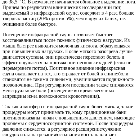
до 38,5 ° С. В результате начинается обильное выделение пота.
Причем по результатам клинических исследований пот,
выделяемый в инфракрасной сауне, содержит в 4 раза больше
твердых частиц (20% против 5%), чем в других банях, т.е.
очищение более быстрое.
Посещение инфракрасной сауны позволяет быстрее
восстанавливаться после тяжелых физических нагрузок. Из
мышц быстрее выводится молочная кислота, образующаяся
при повышенных нагрузках. После мягкого разогрева лучше
двигаются суставы, они практически перестают болеть и
эффект ощущается на протяжении нескольких дней (если не
перемерзнете потом). Позитивное влияние инфракрасная
сауна оказывает на тех, кто страдает от болей в спине:боли
становятся не такими сильными, увеличивается подвижность
позвоночника. При регулярном посещении также снижаются
менструальные боли (посещение во время месячных
запрещены из-за возможности кровотечения).
Так как атмосфера в инфракрасной сауне более мягкая, такие
процедуры могут принимать те, кому традиционные бани
противопоказаны: люди с повышенным давлением, имеющие
проблемы с сердечнососудистой системой. После процедуры
давление снижается, а регулярное расширение/сужение
сосудов из-за нагревания/остывания восстанавливает