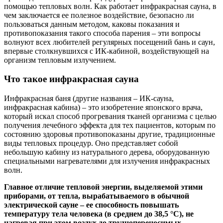
помощью тепловых волн. Как работает инфракрасная сауна, в
чем заключается ее полезное воздействие, безопасно ли
пользоваться данным методом, каковы показания и
противопоказания такого способа парения – эти вопросы
волнуют всех любителей регулярных посещений бань и саун,
впервые столкнувшихся с ИК-кабиной, воздействующей на
организм тепловым излучением.
Что такое инфракрасная сауна
Инфракрасная баня (другие названия – ИК-сауна,
инфракрасная кабина) – это изобретение японского врача,
который искал способ прогревания тканей организма с целью
получения лечебного эффекта для тех пациентов, которым по
состоянию здоровья противопоказаны другие, традиционные
виды тепловых процедур. Оно представляет собой
небольшую кабину из натурального дерева, оборудованную
специальными нагревателями для излучения инфракрасных
волн.
Главное отличие тепловой энергии, выделяемой этими
приборами, от тепла, вырабатываемого в обычной
электрической сауне – ее способность повышать
температуру тела человека (в среднем до 38,5 °С), не
нагревая при этом воздух до труднопереносимых