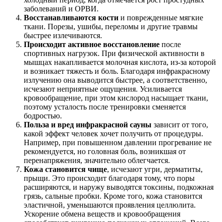
заболеваний и ОРВИ.
Восстанавливаются кости
и поврежденные мягкие
ткани. Порезы, ушибы, переломы и другие травмы
быстрее излечиваются.
Происходит активное восстановление
после
спортивных нагрузок. При физической активности в
мышцах накапливается молочная кислота, из-за которой
и возникает тяжесть и боль. Благодаря инфракрасному
излучению она выводится быстрее, а соответственно,
исчезают неприятные ощущения. Усиливается
кровообращение, при этом кислород насыщает ткани,
поэтому усталость после тренировки сменяется
бодростью.
Польза и вред инфракрасной сауны
зависит от того,
какой эффект человек хочет получить от процедуры.
Например, при повышенном давлении прогревание не
рекомендуется, но головная боль, возникшая от
перенапряжения, значительно облегчается.
Кожа становится чище
, исчезают угри, дерматиты,
прыщи. Это происходит благодаря тому, что поры
расширяются, и наружу выводятся токсины, подкожная
грязь, сальные пробки. Кроме того, кожа становится
эластичной, уменьшаются проявления целлюлита.
Ускорение обмена веществ и кровообращения