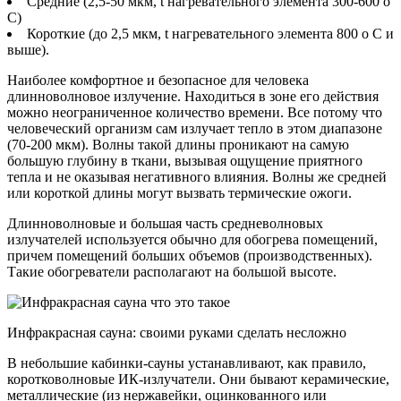
Средние (2,5-50 мкм, t нагревательного элемента 300-600 о
С)
Короткие (до 2,5 мкм, t нагревательного элемента 800 о С и
выше).
Наиболее комфортное и безопасное для человека
длинноволновое излучение. Находиться в зоне его действия
можно неограниченное количество времени. Все потому что
человеческий организм сам излучает тепло в этом диапазоне
(70-200 мкм). Волны такой длины проникают на самую
большую глубину в ткани, вызывая ощущение приятного
тепла и не оказывая негативного влияния. Волны же средней
или короткой длины могут вызвать термические ожоги.
Длинноволновые и большая часть средневолновых
излучателей используется обычно для обогрева помещений,
причем помещений больших объемов (производственных).
Такие обогреватели располагают на большой высоте.
Инфракрасная сауна: своими руками сделать несложно
В небольшие кабинки-сауны устанавливают, как правило,
коротковолновые ИК-излучатели. Они бывают керамические,
металлические (из нержавейки, оцинкованного или