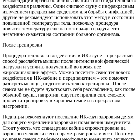
Рекомендации врачей об использовании этого вида теплового
воздействия различны. Одни считают сауну с инфракрасным
излучением прекрасным средством для борьбы с инфекцией,
другие не рекомендуют использовать этот метод в состоянии
повышенной температуры тела, поскольку процедура
повысит температуру еще на полтора-два градуса, что
негативно скажется на состоянии больного организма.
После тренировки
Процедура теплового воздействия в ИК-сауне – прекрасный
способ расслабить мышцы после интенсивной физической
нагрузки и усилить полученный во время нее
жиросжигающий эффект. Можно посетить сеанс теплового
воздействия в ИК-кабине и перед занятием – это поможет
разогреть мышцы, подготовить тело к тренировке. После
сеанса вы не будете чувствовать себя расслабленно, как после
обычной сауны, напротив, ощутите прилив сил, сможете
провести тренировку в хорошем темпе и в прекрасном
настроении.
Педиатры рекомендуют посещение ИК-саун здоровым детям
для общего укрепления здоровья и повышения иммунитета.
Стоит учесть, что стандартная кабина спроектирована на
взрослого человека с его параметрами роста и веса. Поэтому
во время сеанса с ребенком необходимо уменьшить мощность