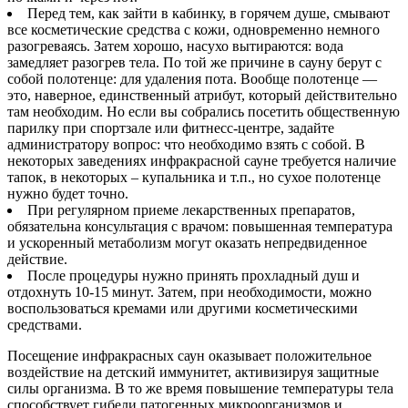
Перед тем, как зайти в кабинку, в горячем душе, смывают
все косметические средства с кожи, одновременно немного
разогреваясь. Затем хорошо, насухо вытираются: вода
замедляет разогрев тела. По той же причине в сауну берут с
собой полотенце: для удаления пота. Вообще полотенце —
это, наверное, единственный атрибут, который действительно
там необходим. Но если вы собрались посетить общественную
парилку при спортзале или фитнесс-центре, задайте
администратору вопрос: что необходимо взять с собой. В
некоторых заведениях инфракрасной сауне требуется наличие
тапок, в некоторых – купальника и т.п., но сухое полотенце
нужно будет точно.
При регулярном приеме лекарственных препаратов,
обязательна консультация с врачом: повышенная температура
и ускоренный метаболизм могут оказать непредвиденное
действие.
После процедуры нужно принять прохладный душ и
отдохнуть 10-15 минут. Затем, при необходимости, можно
воспользоваться кремами или другими косметическими
средствами.
Посещение инфракрасных саун оказывает положительное
воздействие на детский иммунитет, активизируя защитные
силы организма. В то же время повышение температуры тела
способствует гибели патогенных микроорганизмов и