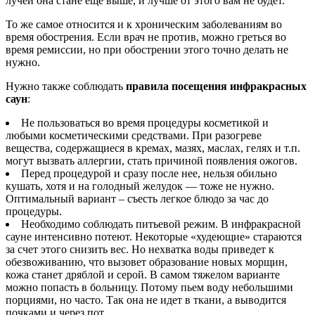
лучей она стане еще выше, и лучше от этого вам не будет.
То же самое относится и к хроническим заболеваниям во
время обострения. Если врач не против, можно греться во
время ремиссии, но при обострении этого точно делать не
нужно.
Нужно также соблюдать
правила посещения инфракрасных
саун
:
Не пользоваться во время процедуры косметикой и
любыми косметическими средствами. При разогреве
вещества, содержащиеся в кремах, мазях, маслах, гелях и т.п.
могут вызвать аллергии, стать причиной появления ожогов.
Перед процедурой и сразу после нее, нельзя обильно
кушать, хотя и на голодный желудок — тоже не нужно.
Оптимальный вариант – съесть легкое блюдо за час до
процедуры.
Необходимо соблюдать питьевой режим. В инфракрасной
сауне интенсивно потеют. Некоторые «худеющие» стараются
за счет этого снизить вес. Но нехватка воды приведет к
обезвоживанию, что вызовет образование новых морщин,
кожа станет дряблой и серой. В самом тяжелом варианте
можно попасть в больницу. Потому пьем воду небольшими
порциями, но часто. Так она не идет в ткани, а выводится
почками и через пот.