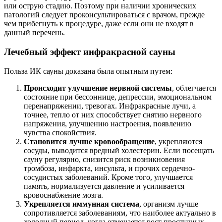
или острую стадию. Поэтому при наличии хронических
патологий следует проконсультироваться с врачом, прежде
чем прибегнуть к процедуре, даже если они не входят в
данный перечень.
Лечебный эффект инфракрасной сауны
Польза ИК сауны доказана была опытным путем:
Происходит улучшение нервной системы
, облегчается
состояние при бессоннице, депрессии, эмоциональном
перенапряжении, тревогах. Инфракрасные лучи, а
точнее, тепло от них способствует снятию нервного
напряжения, улучшению настроения, появлению
чувства спокойствия.
Становится лучше кровообращение
, укрепляются
сосуды, выводится вредный холестерин. Если посещать
сауну регулярно, снизится риск возникновения
тромбоза, инфаркта, инсульта, и прочих сердечно-
сосудистых заболеваний. Кроме того, улучшается
память, нормализуется давление и усиливается
кровоснабжение мозга.
Укрепляется иммунная система
, организм лучше
сопротивляется заболеваниям, что наиболее актуально в
холодный период, когда отмечается рост простудных