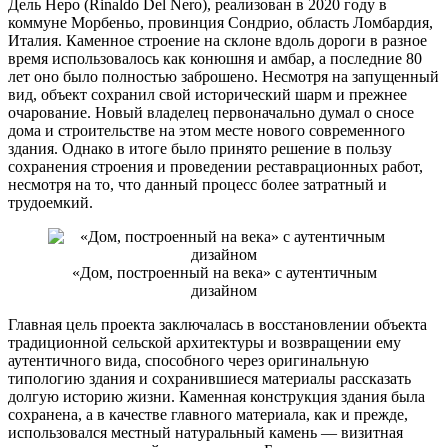
Дель Неро (Rinaldo Del Nero), реализован в 2020 году в
коммуне Морбеньо, провинция Сондрио, область Ломбардия,
Италия. Каменное строение на склоне вдоль дороги в разное
время использовалось как конюшня и амбар, а последние 80
лет оно было полностью заброшено. Несмотря на запущенный
вид, объект сохранил свой исторический шарм и прежнее
очарование. Новый владелец первоначально думал о сносе
дома и строительстве на этом месте нового современного
здания. Однако в итоге было принято решение в пользу
сохранения строения и проведении реставрационных работ,
несмотря на то, что данный процесс более затратный и
трудоемкий.
«Дом, построенный на века» с аутентичным
дизайном
Главная цель проекта заключалась в восстановлении объекта
традиционной сельской архитектуры и возвращении ему
аутентичного вида, способного через оригинальную
типологию здания и сохранившиеся материалы рассказать
долгую историю жизни. Каменная конструкция здания была
сохранена, а в качестве главного материала, как и прежде,
использовался местный натуральный камень — визитная