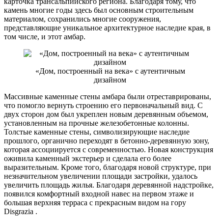
карточка трансальпийского региона. Благодаря тому, что
камень многие годы здесь был основным строительным
материалом, сохранились многие сооружения,
представляющие уникальное архитектурное наследие края, в
том числе, и этот амбар.
«Дом, построенный на века» с аутентичным
дизайном
Массивные каменные стены амбара были отреставрированы,
что помогло вернуть строению его первоначальный вид. С
двух сторон дом был укреплен новым деревянным объемом,
установленным на прочные железобетонные колонны.
Толстые каменные стены, символизирующие наследие
прошлого, органично переходят в бетонно-деревянную зону,
которая ассоциируется с современностью. Новая конструкция
оживила каменный экстерьер и сделала его более
выразительным. Кроме того, благодаря новой структуре, при
незначительном увеличении площади застройки, удалось
увеличить площадь жилья. Благодаря деревянной надстройке,
появился комфортный входной навес на первом этаже и
большая верхняя терраса с прекрасным видом на гору
Disgrazia .