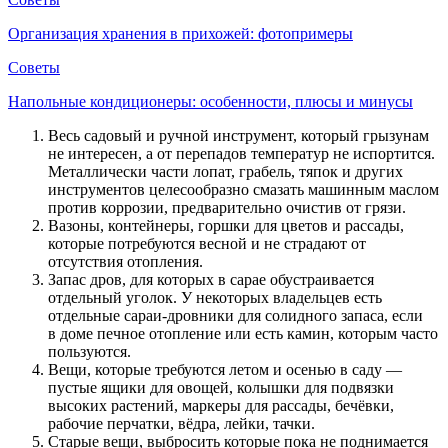
Организация хранения в прихожей: фотопримеры
Советы
Напольные кондиционеры: особенности, плюсы и минусы
Весь садовый и ручной инструмент, который грызунам
не интересен, а от перепадов температур не испортится.
Металлически части лопат, грабель, тяпок и других
инструментов целесообразно смазать машинным маслом
против коррозии, предварительно очистив от грязи.
Вазоны, контейнеры, горшки для цветов и рассады,
которые потребуются весной и не страдают от
отсутствия отопления.
Запас дров, для которых в сарае обустраивается
отдельный уголок. У некоторых владельцев есть
отдельные сараи-дровники для солидного запаса, если
в доме печное отопление или есть камин, которым часто
пользуются.
Вещи, которые требуются летом и осенью в саду —
пустые ящики для овощей, колышки для подвязки
высоких растений, маркеры для рассады, бечёвки,
рабочие перчатки, вёдра, лейки, тачки.
Старые вещи, выбросить которые пока не поднимается