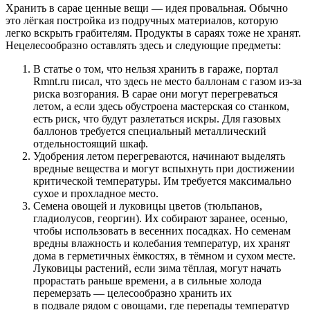
Хранить в сарае ценные вещи — идея провальная. Обычно
это лёгкая постройка из подручных материалов, которую
легко вскрыть грабителям. Продукты в сараях тоже не хранят.
Нецелесообразно оставлять здесь и следующие предметы:
В статье о том, что нельзя хранить в гараже, портал
Rmnt.ru писал, что здесь не место баллонам с газом из-за
риска возгорания. В сарае они могут перегреваться
летом, а если здесь обустроена мастерская со станком,
есть риск, что будут разлетаться искры. Для газовых
баллонов требуется специальный металлический
отдельностоящий шкаф.
Удобрения летом перегреваются, начинают выделять
вредные вещества и могут вспыхнуть при достижении
критической температуры. Им требуется максимально
сухое и прохладное место.
Семена овощей и луковицы цветов (тюльпанов,
гладиолусов, георгин). Их собирают заранее, осенью,
чтобы использовать в весенних посадках. Но семенам
вредны влажность и колебания температур, их хранят
дома в герметичных ёмкостях, в тёмном и сухом месте.
Луковицы растений, если зима тёплая, могут начать
прорастать раньше времени, а в сильные холода
перемерзать — целесообразно хранить их
в подвале рядом с овощами, где перепады температур