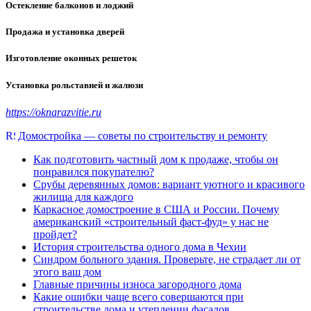
Остекление балконов и лоджий
Продажа и установка дверей
Изготовление оконных решеток
Установка рольставней и жалюзи
https://oknarazvitie.ru
Домостройка — советы по строительству и ремонту
Как подготовить частный дом к продаже, чтобы он
понравился покупателю?
Срубы деревянных домов: вариант уютного и красивого
жилища для каждого
Каркасное домостроение в США и России. Почему
американский «строительный фаст-фуд» у нас не
пройдет?
История строительства одного дома в Чехии
Синдром больного здания. Проверьте, не страдает ли от
этого ваш дом
Главные причины износа загородного дома
Какие ошибки чаще всего совершаются при
строительстве дома и утеплении фасадов