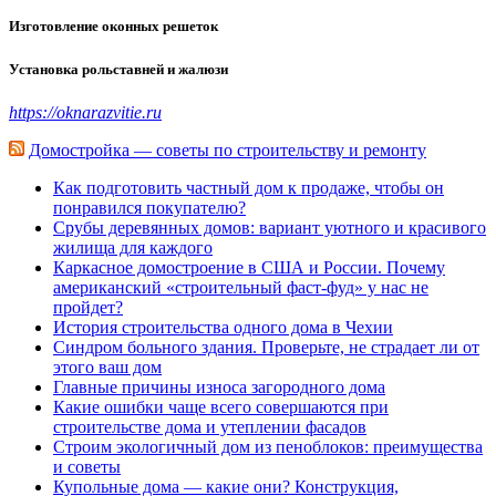
Изготовление оконных решеток
Установка рольставней и жалюзи
https://oknarazvitie.ru
Домостройка — советы по строительству и ремонту
Как подготовить частный дом к продаже, чтобы он
понравился покупателю?
Срубы деревянных домов: вариант уютного и красивого
жилища для каждого
Каркасное домостроение в США и России. Почему
американский «строительный фаст-фуд» у нас не
пройдет?
История строительства одного дома в Чехии
Синдром больного здания. Проверьте, не страдает ли от
этого ваш дом
Главные причины износа загородного дома
Какие ошибки чаще всего совершаются при
строительстве дома и утеплении фасадов
Строим экологичный дом из пеноблоков: преимущества
и советы
Купольные дома — какие они? Конструкция,