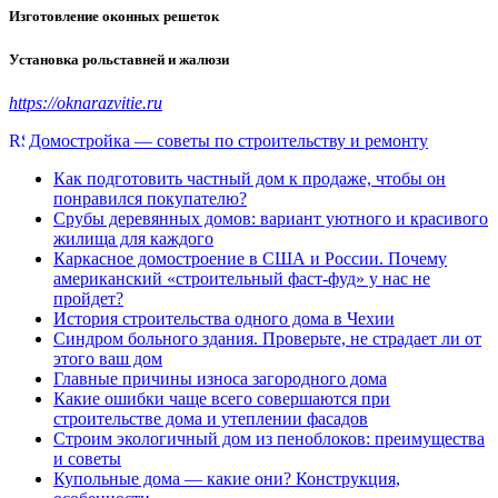
Изготовление оконных решеток
Установка рольставней и жалюзи
https://oknarazvitie.ru
Домостройка — советы по строительству и ремонту
Как подготовить частный дом к продаже, чтобы он
понравился покупателю?
Срубы деревянных домов: вариант уютного и красивого
жилища для каждого
Каркасное домостроение в США и России. Почему
американский «строительный фаст-фуд» у нас не
пройдет?
История строительства одного дома в Чехии
Синдром больного здания. Проверьте, не страдает ли от
этого ваш дом
Главные причины износа загородного дома
Какие ошибки чаще всего совершаются при
строительстве дома и утеплении фасадов
Строим экологичный дом из пеноблоков: преимущества
и советы
Купольные дома — какие они? Конструкция,